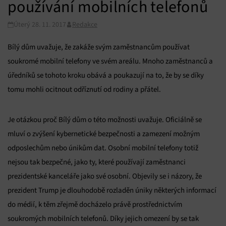
používání mobilních telefonů
Úterý 28. 11. 2017
Redakce
Bílý dům uvažuje, že zakáže svým zaměstnancům používat
soukromé mobilní telefony ve svém areálu. Mnoho zaměstnanců a
úředníků se tohoto kroku obává a poukazují na to, že by se díky
tomu mohli ocitnout odříznutí od rodiny a přátel.
Je otázkou proč Bílý dům o této možnosti uvažuje. Oficiálně se
mluví o zvýšení kybernetické bezpečnosti a zamezení možným
odposlechům nebo únikům dat. Osobní mobilní telefony totiž
nejsou tak bezpečné, jako ty, které používají zaměstnanci
prezidentské kanceláře jako své osobní. Objevily se i názory, že
prezident Trump je dlouhodobě rozladěn úniky některých informací
do médií, k těm zřejmě docházelo právě prostřednictvím
soukromých mobilních telefonů. Díky jejich omezení by se tak