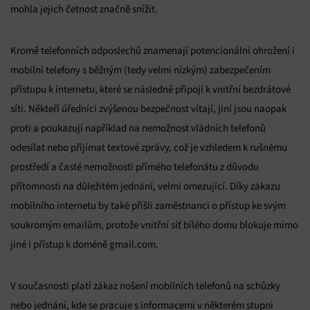
mohla jejich četnost značně snížit.
Kromě telefonních odposlechů znamenají potencionální ohrožení i
mobilní telefony s běžným (tedy velmi nízkým) zabezpečením
přístupu k internetu, které se následně připojí k vnitřní bezdrátové
síti. Někteří úředníci zvýšenou bezpečnost vítají, jiní jsou naopak
proti a poukazují například na nemožnost vládních telefonů
odesílat nebo přijímat textové zprávy, což je vzhledem k rušnému
prostředí a časté nemožnosti přímého telefonátu z důvodu
přítomnosti na důležitém jednání, velmi omezující. Díky zákazu
mobilního internetu by také přišli zaměstnanci o přístup ke svým
soukromým emailům, protože vnitřní síť bílého domu blokuje mimo
jiné i přístup k doméně gmail.com.
V současnosti platí zákaz nošení mobilních telefonů na schůzky
nebo jednání, kde se pracuje s informacemi v některém stupni