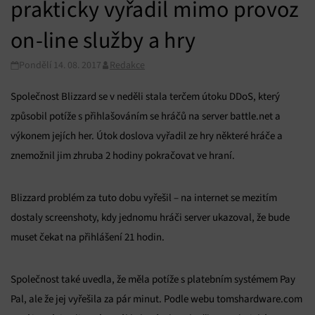
prakticky vyřadil mimo provoz
on-line služby a hry
Pondělí 14. 08. 2017
Redakce
Společnost Blizzard se v neděli stala terčem útoku DDoS, který
způsobil potíže s přihlašováním se hráčů na server battle.net a
výkonem jejích her. Útok doslova vyřadil ze hry některé hráče a
znemožnil jim zhruba 2 hodiny pokračovat ve hraní.
Blizzard problém za tuto dobu vyřešil – na internet se mezitím
dostaly screenshoty, kdy jednomu hráči server ukazoval, že bude
muset čekat na přihlášení 21 hodin.
Společnost také uvedla, že měla potíže s platebním systémem Pay
Pal, ale že jej vyřešila za pár minut. Podle webu tomshardware.com