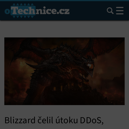
Hledat
Blizzard čelil útoku DDoS,