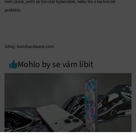
není jasné, jestli za tím stál kyberútok, nebo šlo o technické
problém.
Zdroj: tomshardware.com
Mohlo by se vám líbit