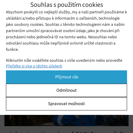
Souhlas s použitím cookies
Abychom poskytli co nejlepší služby, my a naši partneři používáme k
HONOR 600 Pro: Lovec dokonalých
ukládání a/nebo přístupu k informacím o zařízeních, technologie
nočních snímků
jako soubory cookies. Souhlas s těmito technologiemi nám a našim
Pátek 03. 07. 2026
Ivana
partnerům umožní zpracovávat osobní údaje, jako je chování při
Brutální výkon i luxusní unibody design. Zjistěte, jak dopadl
procházení nebo jedinečná ID na tomto webu. Nesouhlas nebo
odvolání souhlasu může nepříznivě ovlivnit určité vlastnosti a
HONOR 600 Pro v mém osobním testu a v čem naprosto drtí
funkce.
konkurenci!
Kliknutím níže vyjádřete souhlas s výše uvedeným nebo proveďte
Přečtěte si více o těchto účelech
podrobnější rozhodnutí. Vaše volby budou použity pouze na tomto
webu. Nastavení můžete kdykoli změnit, včetně odvolání souhlasu,
Přijmout vše
pomocí přepínačů v Zásadách cookies nebo kliknutím na tlačítko
Spravovat souhlas ve spodní části obrazovky.
Odmítnout
Statistiky
Spravovat možnosti
Ukládání a/nebo přístup k informacím v zařízení, Porozumění
publiku prostřednictvím statistik nebo kombinací údajů z
různých zdrojů.