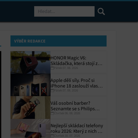
Hledat
VÝBĚR REDAKCE
HONOR Magic V6:
Skládačka, která stojí za
Pátek 07. 08. 2026
to
Apple dělí síly. Proč si
iPhone 18 zaslouží vlastní
Pátek 07. 08. 2026
termín?
Váš osobní barber?
Seznamte se s Philips
Čtvrtek 06. 08. 2026
i9000 Prestige Ultra
Nejlepší skládací telefony
roku 2026: Který z nich si
Čtvrtek 30. 07. 2026
zaslouží místo ve vaší