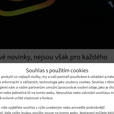
vé novinky, nejsou však pro každého
oky čekají běžní uživatelé i tvůrci. Někteří si ale na tyto funkce
Souhlas s použitím cookies
oskytli co nejlepší služby, my a naši partneři používáme k ukládání a/neb
k informacím o zařízeních, technologie jako soubory cookies. Souhlas s těm
giemi nám a našim partnerům umožní zpracovávat osobní údaje, jako je cho
ní nebo jedinečná ID na tomto webu. Nesouhlas nebo odvolání souhlasu 
ě ovlivnit určité vlastnosti a funkce.
m níže vyjádřete souhlas s výše uvedeným nebo proveďte podrobnější
tí. Vaše volby budou použity pouze na tomto webu. Nastavení můžete kdyk