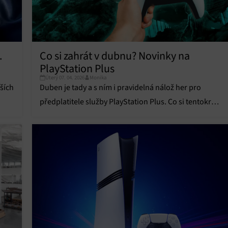
Co si zahrát v dubnu? Novinky na
.
PlayStation Plus
Úterý 07. 04. 2026
Monika
Duben je tady a s ním i pravidelná nálož her pro
ších
předplatitele služby PlayStation Plus. Co si tentokrát
zahrajeme?