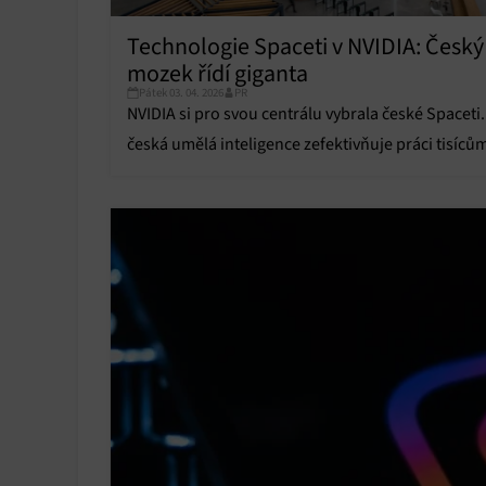
Technologie Spaceti v NVIDIA: Český
mozek řídí giganta
Pátek 03. 04. 2026
PR
NVIDIA si pro svou centrálu vybrala české Spaceti.
česká umělá inteligence zefektivňuje práci tisíců
zaměstnanců v USA? Detaily v článku.