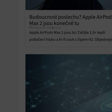
Poskyto
ochrany
Budoucnost poslechu? Apple AirPod
Max 2 jsou konečně tu
Pátek 20. 03. 2026
Ivana
Apple AirPods Max 2 jsou tu! Zažijte 1,5× lepší
potlačení hluku a hi-fi zvuk s čipem H2. Objednejt
revoluční poslech už 25. března.