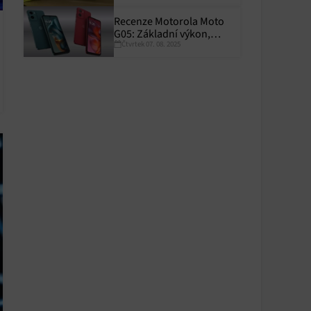
Recenze Motorola Moto
G05: Základní výkon,
Čtvrtek 07. 08. 2025
skvělá výdrž