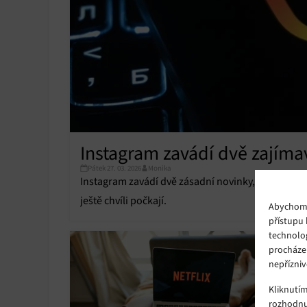
Instagram zavádí dvě zajíma
Pátek 27. 03. 2026
Monika
Instagram zavádí dvě zásadní novinky, na které už r
ještě chvíli počkají.
Abychom p
přístupu 
technolo
procháze
nepřízniv
Kliknutí
rozhodnu