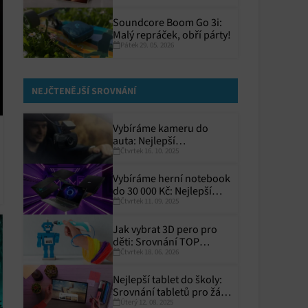
kapse?
Soundcore Boom Go 3i:
Malý repráček, obří párty!
Pátek 29. 05. 2026
NEJČTENĚJŠÍ SROVNÁNÍ
Vybíráme kameru do
auta: Nejlepší
Čtvrtek 16. 10. 2025
autokamery roku 2025
Vybíráme herní notebook
do 30 000 Kč: Nejlepší
Čtvrtek 11. 09. 2025
modely pro rok 2025
Jak vybrat 3D pero pro
děti: Srovnání TOP
Čtvrtek 18. 06. 2026
modelů
Nejlepší tablet do školy:
Srovnání tabletů pro žáky
Úterý 12. 08. 2025
a studenty