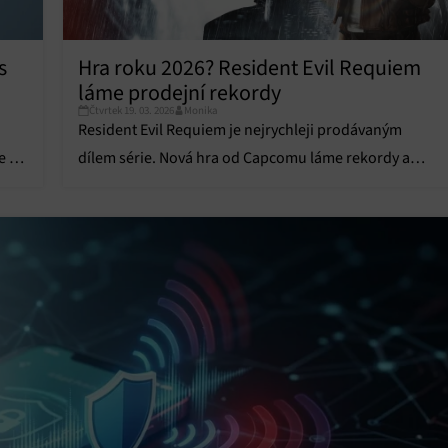
vání a zobrazování reklamy a obsahu, Ukládání a sdělování voleb
Vžd
 osobních údajů.
s
Hra roku 2026? Resident Evil Requiem
láme prodejní rekordy
Čtvrtek 19. 03. 2026
Monika
Resident Evil Requiem je nejrychleji prodávaným
e si
dílem série. Nová hra od Capcomu láme rekordy a
definuje hororový žánr roku 2026.