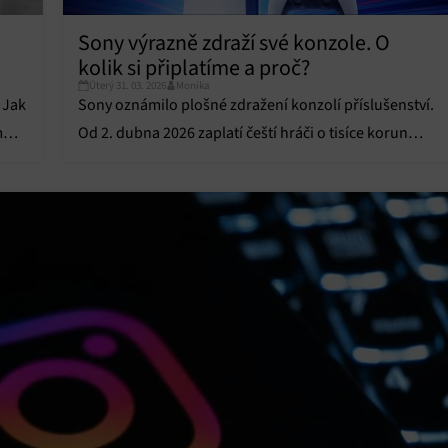
Sony výrazně zdraží své konzole. O
kolik si připlatíme a proč?
Úterý 31. 03. 2026
Monika
 Jak
Sony oznámilo plošné zdražení konzolí příslušenství.
m
Od 2. dubna 2026 zaplatí čeští hráči o tisíce korun
více. Co za tím stojí?