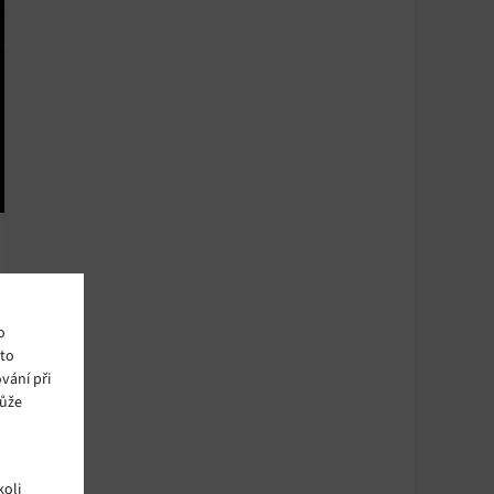
o
ito
vání při
může
oli