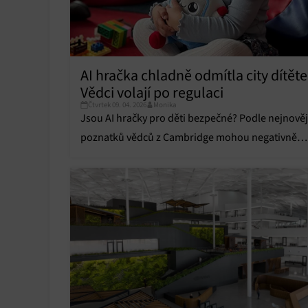
AI hračka chladně odmítla city dítěte
Vědci volají po regulaci
Čtvrtek 09. 04. 2026
Monika
Jsou AI hračky pro děti bezpečné? Podle nejnověj
poznatků vědců z Cambridge mohou negativně
ovlivnit psychiku těch nejmenších.