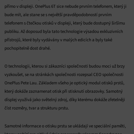
přímo v displeji. OnePlus 6T sice nebude prvním telefonem, který ji
bude mít, ale stane se s největší pravděpodobností prvním
telefonem s čtečkou otisků v displeji, který bude dostupný širšímu
publiku. Až doposud byla tato technologie výsadou exkluzivních
přístrojů, které byly vydávány v malých edicích a byly také
pochopitelně dost drahé.
O technologii, kterou si zákazníci společnosti budou moci už brzy
vyzkoušet, se na stránkách společnosti rozepsal CEO společnosti
OnePlus Pete Lau. Základem všeho je optický modul otisků prstů,
který dokáže zaznamenat otisk při stisknutí obrazovky. Samotný
dísplej využívá jako světelný zdroj, díky kterému dokáže zřetelněji
číst rozměry, tvar a strukturu prstu.
Samotné informace o otisku prstu se ukládají ve speciální paměti,