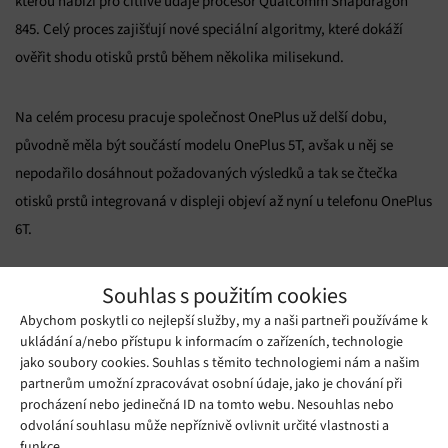
kterou nabízí pro citlivé údaje procesor Qualcomm Snapdragon
845. Celý proces zajišťují nové speciální algoritmy, které dokáží
ověřit shodu otisků prstů během několika milisekund.
Na celém procesu pracuje společnost OnePlus už delší dobu,
původně měla být součástí modelu OnePlus 5T, avšak u něj se
nepodařilo dosáhnout požadovaných výsledků a tak se čtečka
otisků prstů integrovaná v displeji objeví až nyní u telefonu OnePlus
6T.
Zdroj:
forums.oneplus.com
Souhlas s použitím cookies
Abychom poskytli co nejlepší služby, my a naši partneři používáme k
Mohlo by se vám líbit
ukládání a/nebo přístupu k informacím o zařízeních, technologie
jako soubory cookies. Souhlas s těmito technologiemi nám a našim
partnerům umožní zpracovávat osobní údaje, jako je chování při
procházení nebo jedinečná ID na tomto webu. Nesouhlas nebo
odvolání souhlasu může nepříznivě ovlivnit určité vlastnosti a
funkce.