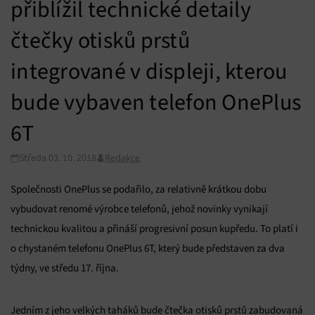
přiblížil technické detaily
čtečky otisků prstů
integrované v displeji, kterou
bude vybaven telefon OnePlus
6T
Středa 03. 10. 2018
Redakce
Společnosti OnePlus se podařilo, za relativně krátkou dobu
vybudovat renomé výrobce telefonů, jehož novinky vynikají
technickou kvalitou a přináší progresivní posun kupředu. To platí i
o chystaném telefonu OnePlus 6T, který bude představen za dva
týdny, ve středu 17. října.
Jedním z jeho velkých taháků bude čtečka otisků prstů zabudovaná