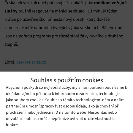
médium veřejné
Česká televize tak opět potvrzuje, že dokáže jako
služby
pružně reagovat na měnící se situaci. Už minulý týden,
krátce po uzavření škol přinesla nový obsah, který dokáže
v omezené míře nahradit chybějící výuku ve školách. Během dne
jsou na pořadu programy pro různě staré žáky prvního a druhého
stupně.
Zdroj:
ceskatelevize.cz
Mohlo by se vám líbit
Souhlas s použitím cookies
Abychom poskytli co nejlepší služby, my a naši partneři používáme k
ukládání a/nebo přístupu k informacím o zařízeních, technologie
jako soubory cookies. Souhlas s těmito technologiemi nám a našim
partnerům umožní zpracovávat osobní údaje, jako je chování při
procházení nebo jedinečná ID na tomto webu. Nesouhlas nebo
odvolání souhlasu může nepříznivě ovlivnit určité vlastnosti a
funkce.