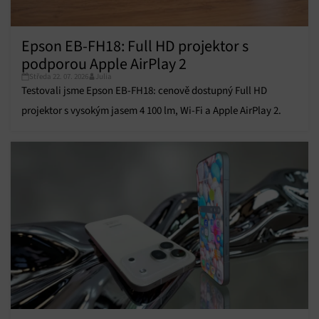
Funkce
Vždy aktivní
Přiřazování a kombinování údajů z jiných zdrojů
údajů, Propojení různých zařízení, Identifikace
Epson EB-FH18: Full HD projektor s
zařízení na základě automaticky přenášených
podporou Apple AirPlay 2
informací.
Středa 22. 07. 2026
Julia
Testovali jsme Epson EB-FH18: cenově dostupný Full HD
Zajištění bezpečnosti, předcházení a zjišťování
podvodů a odstraňování chyb, Poskytování a
projektor s vysokým jasem 4 100 lm, Wi-Fi a Apple AirPlay 2.
Vždy aktivní
zobrazování reklamy a obsahu, Ukládání a sdělování
voleb ochrany osobních údajů.