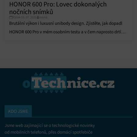
HONOR 600 Pro: Lovec dokonalých
nočních snímků
Pátek 03. 07. 2026
Ivana
Brutální výkon i luxusní unibody design. Zjistěte, jak dopadl
HONOR 600 Pro v mém osobním testu a v čem naprosto drtí
konkurenci!
KDO JSME
Jsme web zajímající se o technologické novinky
od mobilních telefonů, přes domácí spotřebiče