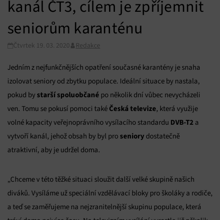
kanál ČT3, cílem je zpříjemnit
seniorům karanténu
Čtvrtek 19. 03. 2020
Redakce
Jedním z nejfunkčnějších opatření současné karantény je snaha
izolovat seniory od zbytku populace. Ideální situace by nastala,
starší spoluobčané
pokud by
po několik dní vůbec nevycházeli
Česká televize
ven. Tomu se pokusí pomoci také
, která využije
DVB-T2
volné kapacity veřejnoprávního vysílacího standardu
a
seniory
vytvoří kanál, jehož obsah by byl pro
dostatečně
atraktivní, aby je udržel doma.
„Chceme v této těžké situaci sloužit další velké skupině našich
diváků. Vysíláme už speciální vzdělávací bloky pro školáky a rodiče,
a teď se zaměřujeme na nejzranitelnější skupinu populace, která