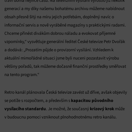
tráví doma nejvíce času. Na televizním vysílání vyrostlo již několik
generací a my díky našemu bohatému archivu můžeme nabídnout
obsah přesně šitý na míru jejich potřebám, doplněný navíc o
informační servis a nově vyráběné magazíny s praktickými radami.
Chceme přinést divákům dobrou náladu a evokovat příjemné
vzpomínky,“ vysvětluje generální ředitel České televize Petr Dvořák
a dodává: „Prozatím půjde o provizorní vysílání. Vzhledem k
aktuální mimořádné situaci jsme byli nuceni pozastavit výrobu
většiny pořadů, tak můžeme dočasně finanční prostředky směřovat
na tento program.“
Retro kanál plánovala Česká televize zavést už dříve, avšak objevily
kapacitou původního
se potíže s rozpočtem, a především s
vysílacího standardu
krizový krok
. Je možné, že současný
může
v budoucnu pomoci vzniknout plnohodnotnému retro kanálu.