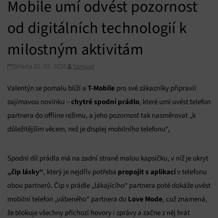
Mobile umí odvést pozornost
od digitálních technologií k
milostným aktivitám
Středa 05. 02. 2020
Samuel
T-Mobile
Valentýn se pomalu blíží a
pro své zákazníky připravil
chytré spodní prádlo
zajímavou novinku –
, které umí uvést telefon
partnera do offline režimu, a jeho pozornost tak nasměrovat „k
důležitějším věcem, než je displej mobilního telefonu“,
Spodní díl prádla má na zadní straně malou kapsičku, v níž je ukryt
„čip lásky“
propojit s aplikací
, který je nejdřív potřeba
v telefonu
obou partnerů. Čip v prádle „lákajícího“ partnera poté dokáže uvést
Love Mode
mobilní telefon „vábeného“ partnera do
, což znamená,
že blokuje všechny příchozí hovory i zprávy a začne z něj hrát