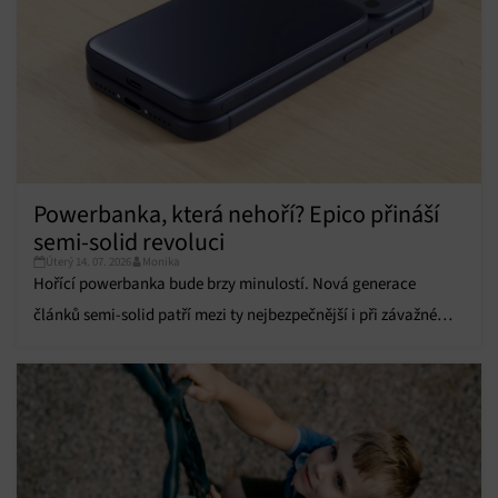
obsahu.
Funkce
Vždy aktivní
Přiřazování a kombinování údajů z jiných zdrojů
údajů, Propojení různých zařízení, Identifikace
zařízení na základě automaticky přenášených
informací.
Powerbanka, která nehoří? Epico přináší
Zajištění bezpečnosti, předcházení a zjišťování
semi-solid revoluci
podvodů a odstraňování chyb, Poskytování a
Vždy aktivní
zobrazování reklamy a obsahu, Ukládání a sdělování
Úterý 14. 07. 2026
Monika
voleb ochrany osobních údajů.
Hořící powerbanka bude brzy minulostí. Nová generace
článků semi-solid patří mezi ty nejbezpečnější i při závažném
poškození.