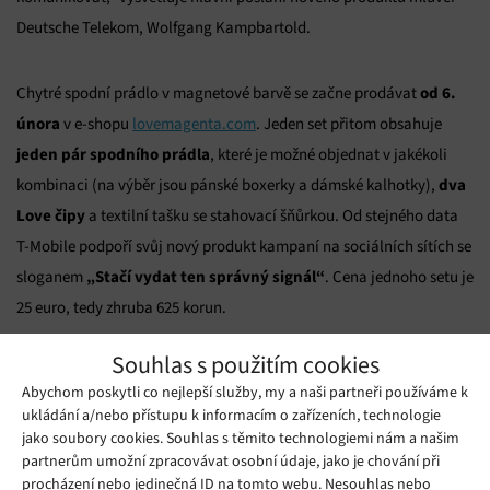
Deutsche Telekom, Wolfgang Kampbartold.
od 6.
Chytré spodní prádlo v magnetové barvě se začne prodávat
února
v e-shopu
lovemagenta.com
. Jeden set přitom obsahuje
jeden pár spodního prádla
, které je možné objednat v jakékoli
dva
kombinaci (na výběr jsou pánské boxerky a dámské kalhotky),
Love čipy
a textilní tašku se stahovací šňůrkou. Od stejného data
T-Mobile podpoří svůj nový produkt kampaní na sociálních sítích se
„Stačí vydat ten správný signál“
sloganem
. Cena jednoho setu je
25 euro, tedy zhruba 625 korun.
Souhlas s použitím cookies
Zdroj: tisková zpráva
Abychom poskytli co nejlepší služby, my a naši partneři používáme k
ukládání a/nebo přístupu k informacím o zařízeních, technologie
Mohlo by se vám líbit
jako soubory cookies. Souhlas s těmito technologiemi nám a našim
partnerům umožní zpracovávat osobní údaje, jako je chování při
procházení nebo jedinečná ID na tomto webu. Nesouhlas nebo