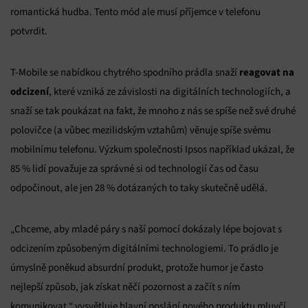
romantická hudba. Tento mód ale musí příjemce v telefonu
potvrdit.
reagovat na
T-Mobile se nabídkou chytrého spodního prádla snaží
odcizení
, které vzniká ze závislosti na digitálních technologiích, a
snaží se tak poukázat na fakt, že mnoho z nás se spíše než své druhé
polovičce (a vůbec mezilidským vztahům) věnuje spíše svému
mobilnímu telefonu. Výzkum společnosti Ipsos například ukázal, že
85 % lidí považuje za správné si od technologií čas od času
odpočinout, ale jen 28 % dotázaných to taky skutečně udělá.
„Chceme, aby mladé páry s naší pomocí dokázaly lépe bojovat s
odcizením způsobeným digitálními technologiemi. To prádlo je
úmyslně poněkud absurdní produkt, protože humor je často
nejlepší způsob, jak získat něčí pozornost a začít s ním
komunikovat,“ vysvětluje hlavní poslání nového produktu mluvčí