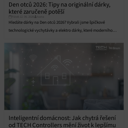
údajů, Propojení různých zařízení, Identifikace
Den otců 2026: Tipy na originální dárky,
zařízení na základě automaticky přenášených
informací.
které zaručeně potěší
Pátek 12. 06. 2026
Ivana
Hledáte dárky na Den otců 2026? Vybrali jsme špičkové
Zajištění bezpečnosti, předcházení a zjišťování
podvodů a odstraňování chyb, Poskytování a
technologické vychytávky a elektro dárky, které moderního
Vždy aktivní
zobrazování reklamy a obsahu, Ukládání a sdělování
voleb ochrany osobních údajů.
tátu zaručeně potěší.
Inteligentní domácnost: Jak chytrá řešení
od TECH Controllers mění život k lepšímu