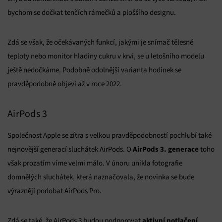
bychom se dočkat tenčích rámečků a ploššího designu.
Zdá se však, že očekávaných funkcí, jakými je snímač tělesné
teploty nebo monitor hladiny cukru v krvi, se u letošního modelu
ještě nedočkáme. Podobně odolnější varianta hodinek se
pravděpodobně objeví až v roce 2022.
AirPods 3
Společnost Apple se zítra s velkou pravděpodobností pochlubí také
AirPods 3. generace
nejnovější generací sluchátek AirPods. O
toho
však prozatím víme velmi málo. V únoru unikla fotografie
domnělých sluchátek, která naznačovala, že novinka se bude
výrazněji podobat AirPods Pro.
aktivní potlačení
Zdá se také, že AirPods 3 budou podporovat