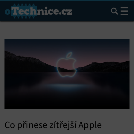
Hledat
Co přinese zítřejší Apple