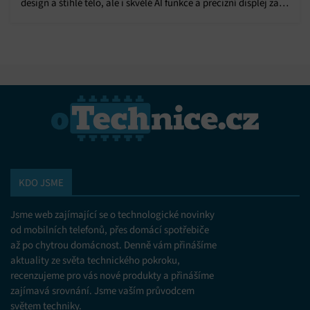
design a štíhlé tělo, ale i skvělé AI funkce a precizní displej za
dostupnou cenu.
KDO JSME
Jsme web zajímající se o technologické novinky
od mobilních telefonů, přes domácí spotřebiče
až po chytrou domácnost. Denně vám přinášíme
aktuality ze světa technického pokroku,
recenzujeme pro vás nové produkty a přinášíme
zajímavá srovnání. Jsme vaším průvodcem
světem techniky.