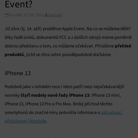
Event?
Pondělí 13. 09. 2021
Samuel
Již zítra (tj. 14. září) proběhne Apple Event. Na co se můžeme těšit?
Díky řadě úniků, dokumentů FCC a z dalších zdrojů máme poměrně
přehled
dobrou představu o tom, co můžeme očekávat. Přinášíme
produktů
, jichž se zítra velmi pravděpodobně dočkáme.
iPhone 13
Podobně jako v loňském roce i letos patří mezi nejočekávanější
čtyři modely nové řady iPhone 13
novinky
: iPhone 13 mini,
iPhone 13, iPhone 13 Pro a Pro Max. Brzký příchod těchto
smartphonů do značné míry potvrdila informace o
aktualizaci
příslušenství MagSafe
.