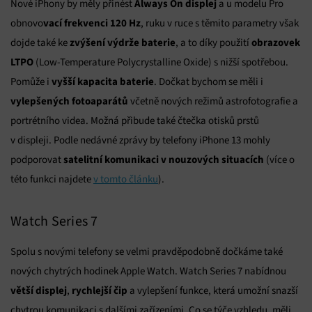
Always On displej
Nové iPhony by měly přinést
a u modelu Pro
vací frekvenci 120 Hz
obnovo
, ruku v ruce s těmito parametry však
zvýšení výdrže baterie
obrazovek
dojde také ke
, a to díky použití
LTPO
(Low-Temperature Polycrystalline Oxide) s nižší spotřebou.
vyšší kapacita baterie
Pomůže i
. Dočkat bychom se měli i
vylepšených fotoaparátů
včetně nových režimů astrofotografie a
portrétního videa. Možná přibude také čtečka otisků prstů
v displeji. Podle nedávné zprávy by telefony iPhone 13 mohly
satelitní komunikaci v nouzových situacích
podporovat
(více o
této funkci najdete
v tomto článku
).
Watch Series 7
Spolu s novými telefony se velmi pravděpodobně dočkáme také
nových chytrých hodinek Apple Watch. Watch Series 7 nabídnou
větší displej
rychlejší čip
,
a vylepšení funkce, která umožní snazší
chytrou komunikaci s dalšími zařízeními. Co se týče vzhledu, měli