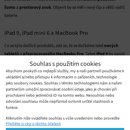
šumu
prostorový zvuk
a
. Objevit by se měl i nový čip a větší výdrž
baterie.
iPad 9, iPad mini 6 a MacBook Pro
nových
Co se týče dalších produktů, zdá se, že se dočkáme také
tabletů
přepracovaného MacBooku Pro
iPad 9
a
. Tabet
by oproti
větší obrazovku
tenčí design
svému předchůdci měl nabídnout
a
,
Souhlas s použitím cookies
rychlejších čipech
větší paměti RAM
spekuluje se také o
a
. Je
Abychom poskytli co nejlepší služby, my a naši partneři používáme k
ukládání a/nebo přístupu k informacím o zařízeních, technologie
podporu MagSafe
také možné, že iPad 9 přinese
.
jako soubory cookies. Souhlas s těmito technologiemi nám a našim
partnerům umožní zpracovávat osobní údaje, jako je chování při
iPad mini 6
menších změn vzhledu
procházení nebo jedinečná ID na tomto webu. Nesouhlas nebo
Také
se dočká
s tenčími
odvolání souhlasu může nepříznivě ovlivnit určité vlastnosti a
portem
rámečky a hranatějším designem. Mohl by být vybaven
funkce.
USB-C
Smart
namísto Lightning a možná také technologií
Kliknutím níže vyjádřete souhlas s výše uvedeným nebo proveďte
Connector
pro klávesnice a další příslušenství.
Přečtěte si více o těchto účelech
podrobnější rozhodnutí. Vaše volby budou použity pouze na tomto