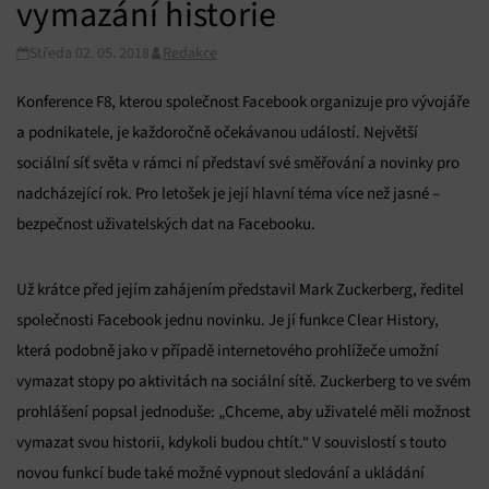
vymazání historie
Středa 02. 05. 2018
Redakce
Konference F8, kterou společnost Facebook organizuje pro vývojáře
a podnikatele, je každoročně očekávanou událostí. Největší
sociální síť světa v rámci ní představí své směřování a novinky pro
nadcházející rok. Pro letošek je její hlavní téma více než jasné –
bezpečnost uživatelských dat na Facebooku.
Už krátce před jejím zahájením představil Mark Zuckerberg, ředitel
společnosti Facebook jednu novinku. Je jí funkce Clear History,
která podobně jako v případě internetového prohlížeče umožní
vymazat stopy po aktivitách na sociální sítě. Zuckerberg to ve svém
prohlášení popsal jednoduše: „Chceme, aby uživatelé měli možnost
vymazat svou historii, kdykoli budou chtít.“ V souvislostí s touto
novou funkcí bude také možné vypnout sledování a ukládání