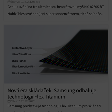
údajů, Propojení různých zařízení, Identifikace
Úterý 28. 07. 2026
Monika
zařízení na základě automaticky přenášených
Genius uvádí na trh ultralehkou bezdrátovou myš NX-8260S BT.
informací.
Nabízí bleskové nabíjení superkondenzátorem, tiché spínače a
Zajištění bezpečnosti, předcházení a zjišťování
tlačítko Copilot.
podvodů a odstraňování chyb, Poskytování a
Vždy aktivní
zobrazování reklamy a obsahu, Ukládání a sdělování
voleb ochrany osobních údajů.
Nová éra skládaček: Samsung odhaluje
technologii Flex Titanium
Pátek 17. 07. 2026
PR
Samsung představuje technologii Flex Titanium pro skládací