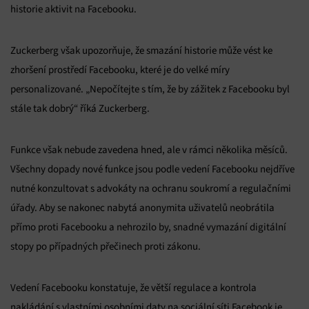
historie aktivit na Facebooku.
Zuckerberg však upozorňuje, že smazání historie může vést ke
zhoršení prostředí Facebooku, které je do velké míry
personalizované. „Nepočítejte s tím, že by zážitek z Facebooku byl
stále tak dobrý“ říká Zuckerberg.
Funkce však nebude zavedena hned, ale v rámci několika měsíců.
Všechny dopady nové funkce jsou podle vedení Facebooku nejdříve
nutné konzultovat s advokáty na ochranu soukromí a regulačními
úřady. Aby se nakonec nabytá anonymita uživatelů neobrátila
přímo proti Facebooku a nehrozilo by, snadné vymazání digitální
stopy po případných přečinech proti zákonu.
Vedení Facebooku konstatuje, že větší regulace a kontrola
nakládání s vlastními osobními daty na sociální síti Facebook je