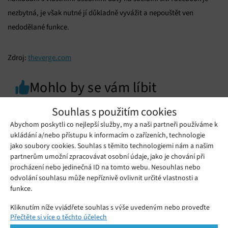
nezbytná, je však nutné jí důkladně vyvážit a nepouštět ven
nedodělané funkce.
Zdroj:
theverge.com
Mohlo by se vám líbit
Souhlas s použitím cookies
Abychom poskytli co nejlepší služby, my a naši partneři používáme k
ukládání a/nebo přístupu k informacím o zařízeních, technologie
jako soubory cookies. Souhlas s těmito technologiemi nám a našim
partnerům umožní zpracovávat osobní údaje, jako je chování při
procházení nebo jedinečná ID na tomto webu. Nesouhlas nebo
odvolání souhlasu může nepříznivě ovlivnit určité vlastnosti a
funkce.
Kliknutím níže vyjádřete souhlas s výše uvedeným nebo proveďte
Přečtěte si více o těchto účelech
podrobnější rozhodnutí. Vaše volby budou použity pouze na tomto