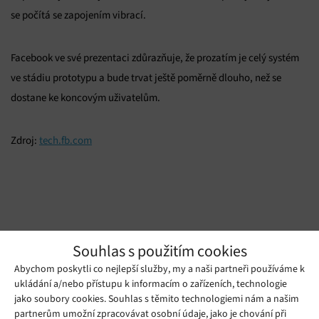
se počítá se zapojením vibrací.
Facebook ve své prezentaci zdůrazňuje, že prozatím je celý systém
ve stádiu prototypu a bude trvat ještě poměrně dlouho, než se
dostane ke koncovým uživatelům.
Zdroj:
tech.fb.com
Souhlas s použitím cookies
Abychom poskytli co nejlepší služby, my a naši partneři používáme k
ukládání a/nebo přístupu k informacím o zařízeních, technologie
jako soubory cookies. Souhlas s těmito technologiemi nám a našim
Mohlo by se vám líbit
partnerům umožní zpracovávat osobní údaje, jako je chování při