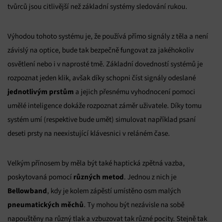
tvůrců jsou citlivější než základní systémy sledování rukou.
Výhodou tohoto systému je, že používá přímo signály z těla a není
závislý na optice, bude tak bezpečně fungovat za jakéhokoliv
osvětlení nebo i v naprosté tmě. Základní dovedností systémů je
rozpoznat jeden klik, avšak díky schopni číst signály odeslané
jednotlivým prstům
a jejich přesnému vyhodnocení pomoci
umělé inteligence dokáže rozpoznat záměr uživatele. Díky tomu
systém umí (respektive bude umět) simulovat například psaní
deseti prsty na neexistující klávesnici v reláném čase.
Velkým přínosem by měla být také haptická zpětná vazba,
různých metod
poskytovaná pomocí
. Jednou z nich je
Bellowband
, kdy je kolem zápěstí umístěno osm malých
pneumatických měchů
. Ty mohou být nezávisle na sobě
napouštěny na různý tlak a vzbuzovat tak různé pocity. Stejně tak