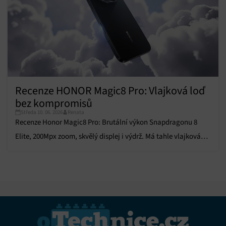
Recenze HONOR Magic8 Pro: Vlajková loď
bez kompromisů
Středa 10. 06. 2026
Renata
Recenze Honor Magic8 Pro: Brutální výkon Snapdragonu 8
Elite, 200Mpx zoom, skvělý displej i výdrž. Má tahle vlajková
loď vůbec slabiny?