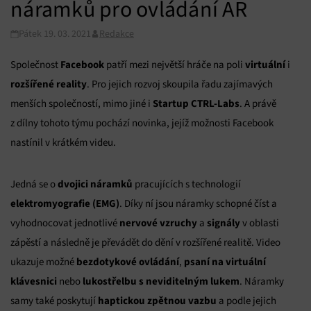
náramků pro ovládání AR
Pátek 19. 03. 2021
Redakce
Facebook
virtuální
Společnost
patří mezi největší hráče na poli
i
rozšířené reality
. Pro jejich rozvoj skoupila řadu zajímavých
Startup CTRL-Labs
menších společností, mimo jiné i
. A právě
z dílny tohoto týmu pochází novinka, jejíž možnosti Facebook
nastínil v krátkém videu.
dvojici náramků
Jedná se o
pracujících s technologií
elektromyografie (EMG)
. Díky ní jsou náramky schopné číst a
nervové vzruchy
signály
vyhodnocovat jednotlivé
a
v oblasti
zápěstí a následně je převádět do dění v rozšířené realitě. Video
bezdotykové ovládání
psaní na virtuální
ukazuje možné
,
klávesnici
lukostřelbu s neviditelným lukem
nebo
. Náramky
haptickou zpětnou vazbu
samy také poskytují
a podle jejich