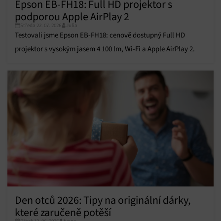
Epson EB-FH18: Full HD projektor s
Přiřazování a kombinování údajů z jiných zdrojů
údajů, Propojení různých zařízení, Identifikace
podporou Apple AirPlay 2
zařízení na základě automaticky přenášených
Středa 22. 07. 2026
Julia
informací.
Testovali jsme Epson EB-FH18: cenově dostupný Full HD
projektor s vysokým jasem 4 100 lm, Wi-Fi a Apple AirPlay 2.
Zajištění bezpečnosti, předcházení a zjišťování
podvodů a odstraňování chyb, Poskytování a
Vždy aktivní
zobrazování reklamy a obsahu, Ukládání a sdělování
voleb ochrany osobních údajů.
Den otců 2026: Tipy na originální dárky,
které zaručeně potěší