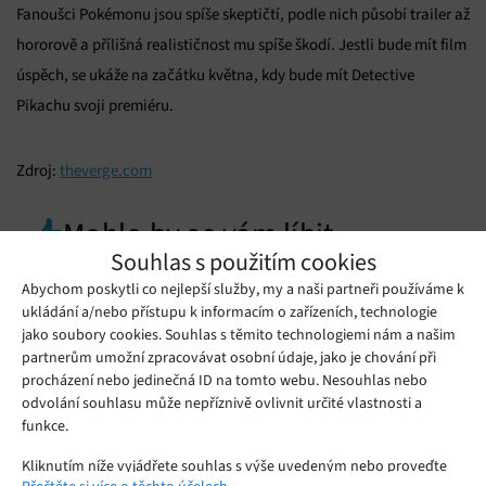
Fanoušci Pokémonu jsou spíše skeptičtí, podle nich působí trailer až
hororově a přílišná realističnost mu spíše škodí. Jestli bude mít film
úspěch, se ukáže na začátku května, kdy bude mít Detective
Pikachu svoji premiéru.
Zdroj:
theverge.com
Mohlo by se vám líbit
Souhlas s použitím cookies
Abychom poskytli co nejlepší služby, my a naši partneři používáme k
ukládání a/nebo přístupu k informacím o zařízeních, technologie
jako soubory cookies. Souhlas s těmito technologiemi nám a našim
partnerům umožní zpracovávat osobní údaje, jako je chování při
procházení nebo jedinečná ID na tomto webu. Nesouhlas nebo
odvolání souhlasu může nepříznivě ovlivnit určité vlastnosti a
funkce.
Kliknutím níže vyjádřete souhlas s výše uvedeným nebo proveďte