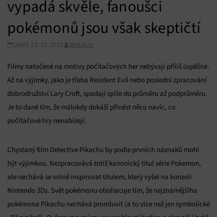
vypadá skvěle, fanoušci
pokémonů jsou však skeptičtí
Úterý 13. 11. 2018
Redakce
Filmy natočené na motivy počítačových her nebývají příliš úspěšné.
Až na výjimky, jako je třeba Resident Evil nebo poslední zpracování
dobrodružství Lary Croft, spadají spíše do průměru až podprůměru.
Je to dané tím, že málokdy dokáží přinést něco navíc, co
počítačové hry nenabízejí.
Chystaný film Detective Pikachu by podle prvních náznaků mohl
být výjimkou. Nezpracovává totiž kanonický titul série Pokemon,
ale nechává se volně inspirovat titulem, který vyšel na konzoli
Nintendo 3Ds. Svět pokémonu obohacuje tím, že nejznámějšího
pokémona Pikachu nechává promluvit (a to více než jen symbolické