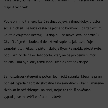
„Pika pika“). Ovšem rozumí mu pouze hlavní hrdina a skrz něj i hráč
respektive divák.
Podle prvního traileru, který se dnes objevil a ihned dobyl prostor
sociálních sítí, se bude částečně jednat o bromanci (parťácký film,
ve které vzájemně interagují a doplňují se hlavní dvojice hrdinů).
Chybět zřejmě nebude ani detektivní zápletka jak naznačuje
samotný titul. Pikachu přitom dabuje Ryan Reynolds, představitel
populárního drsňáka Deadpoola, který nejde pro černý humor
daleko. Film by si díky tomu mohli užít jak děti tak dospělí.
Samostatnou kategorií je potom technická stránka, která na první
pohled vypadá naprosto skvostně a na samotném Pikachu můžeme
sledovat každý chloupek na srsti, stejně tak další pokémoni
vypadají velmi uvěřitelně a opravdově.