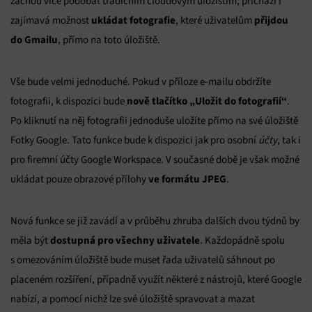
začnou více podobat tradičním cloudovým úložištím, přichází i
ukládat fotografie
přijdou
zajímavá možnost
, které uživatelům
do Gmailu
, přímo na toto úložiště.
Vše bude velmi jednoduché. Pokud v příloze e-mailu obdržíte
nově tlačítko „Uložit do fotografií“
fotografii, k dispozici bude
.
Po kliknutí na něj fotografii jednoduše uložíte přímo na své úložiště
Fotky Google. Tato funkce bude k dispozici jak pro osobní
účty
, tak i
pro firemní účty Google Workspace. V současné době je však možné
ve formátu JPEG
ukládat pouze obrazové přílohy
.
Nová funkce se již zavádí a v průběhu zhruba dalších dvou týdnů by
dostupná pro všechny uživatele
měla být
. Každopádně spolu
s omezováním úložiště bude muset řada uživatelů sáhnout po
placeném rozšíření, případně využít některé z nástrojů, které Google
nabízí, a pomocí nichž lze své úložiště spravovat a mazat