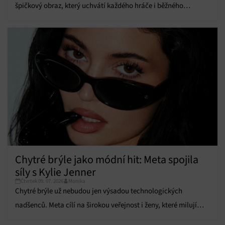
špičkový obraz, který uchvátí každého hráče i běžného
informací.
uživatele.
Zajištění bezpečnosti, předcházení a zjišťování
podvodů a odstraňování chyb, Poskytování a
Vždy aktivní
zobrazování reklamy a obsahu, Ukládání a sdělování
voleb ochrany osobních údajů.
Chytré brýle jako módní hit: Meta spojila
síly s Kylie Jenner
Čtvrtek 09. 07. 2026
Monika
Chytré brýle už nebudou jen výsadou technologických
nadšenců. Meta cílí na širokou veřejnost i ženy, které milují
trendy.