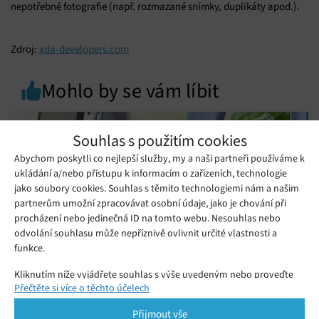
nepotřebné fotografie (např. rozmazané snímky, duplikáty apod.).
Zdroj:
xda-developers.com
Mohlo by se vám líbit
Souhlas s použitím cookies
Abychom poskytli co nejlepší služby, my a naši partneři používáme k
ukládání a/nebo přístupu k informacím o zařízeních, technologie
jako soubory cookies. Souhlas s těmito technologiemi nám a našim
partnerům umožní zpracovávat osobní údaje, jako je chování při
procházení nebo jedinečná ID na tomto webu. Nesouhlas nebo
odvolání souhlasu může nepříznivě ovlivnit určité vlastnosti a
funkce.
Kliknutím níže vyjádřete souhlas s výše uvedeným nebo proveďte
Přečtěte si více o těchto účelech
podrobnější rozhodnutí. Vaše volby budou použity pouze na tomto
Epson EcoTank L3366 A4: Zapomeňte na
webu. Nastavení můžete kdykoli změnit, včetně odvolání souhlasu,
drahé kazety
Přijmout vše