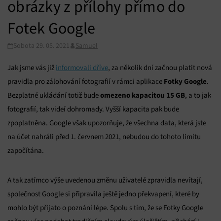
obrázky z přílohy přímo do
Fotek Google
Sobota 29. 05. 2021
Samuel
Jak jsme vás již
informovali dříve
, za několik dní začnou platit nová
Fotky Google
pravidla pro zálohování fotografií v rámci aplikace
.
omezeno kapacitou 15 GB
Bezplatné ukládání totiž bude
, a to jak
fotografií, tak videí dohromady. Vyšší kapacita pak bude
zpoplatněna. Google však upozorňuje, že všechna data, která jste
na účet nahráli před 1. červnem 2021, nebudou do tohoto limitu
započítána.
A tak zatímco výše uvedenou změnu uživatelé zpravidla nevítají,
společnost Google si připravila ještě jedno překvapení, které by
mohlo být přijato o poznání lépe. Spolu s tím, že se Fotky Google