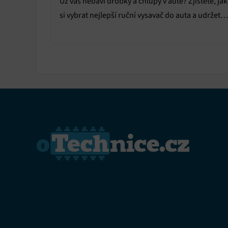
Už vás nebaví drobky a chlupy v autě? Zjistěte, jak
si vybrat nejlepší ruční vysavač do auta a udržet
interiér čistý.