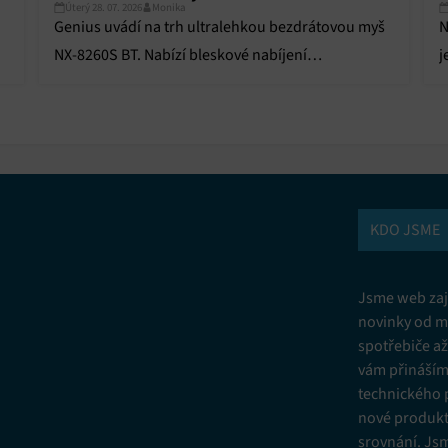
Úterý 28. 07. 2026
Monika
Genius uvádí na trh ultralehkou bezdrátovou myš
N
NX-8260S BT. Nabízí bleskové nabíjení
j
superkondenzátorem, tiché spínače a tlačítko
p
Copilot.
KDO JSME
Jsme web zají
novinky od m
spotřebiče a
vám přinášíme
technického 
nové produkt
srovnání. Js