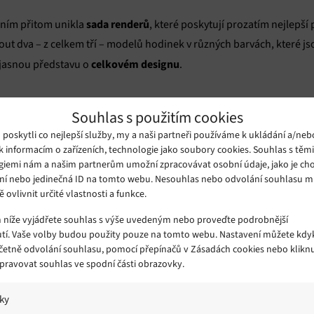
sada renderů
ením přitom unikla
, které poskytují prozatím nejlepší 
 dva – z celkem tří – modelů hodinek v různých barvách, které js
celkovém designu
jasnou představu o
.
větším displejem
 je tlustší než ostatní modely a pyšní se také
, zat
Souhlas s použitím cookies
verze.
oskytli co nejlepší služby, my a naši partneři používáme k ukládání a/neb
k informacím o zařízeních, technologie jako soubory cookies. Souhlas s těm
giemi nám a našim partnerům umožní zpracovávat osobní údaje, jako je cho
rendery Samsun
 Galaxy Watch 5 jsme si již dříve mohli prohlédnout
ní nebo jedinečná ID na tomto webu. Nesouhlas nebo odvolání souhlasu 
ě barev. Více se dozvíte
v tomto článku
.
ě ovlivnit určité vlastnosti a funkce.
m níže vyjádřete souhlas s výše uvedeným nebo proveďte podrobnější
házející akci Galaxy Unpacked velkolepě. Poté, co zveřejnila novou
tí. Vaše volby budou použity pouze na tomto webu. Nastavení můžete kdyk
včetně odvolání souhlasu, pomocí přepínačů v Zásadách cookies nebo klikn
ě fyzické akce
, které se budou konat v Londýně a New Yorku.
Spravovat souhlas ve spodní části obrazovky.
 opět pomůže jihokorejská chlapecká skupina BTS. Kapela také předs
iky
osti uvedení na trh. Telefony Galaxy Z Fold 4 a Galaxy Z Flip 4 je již