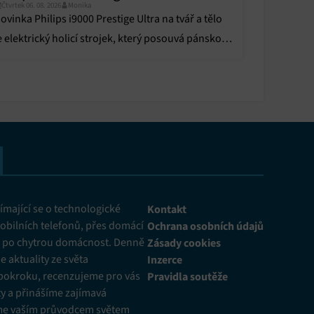
Čtvrtek 06. 08. 2026
Monika
ovinka Philips i9000 Prestige Ultra na tvář a tělo
e elektrický holicí strojek, který posouvá pánskou
éči o tělo do zcela jiné dimenze.
mající se o technologické
Kontakt
obilních telefonů, přes domácí
Ochrana osobních údajů
ž po chytrou domácnost. Denně
Zásady cookies
 aktuality ze světa
Inzerce
pokroku, recenzujeme pro vás
Pravidla soutěže
y a přinášíme zajímavá
me vaším průvodcem světem