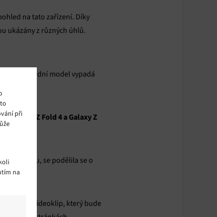
pohled na tato zařízení. Díky
ou ukázány z různých úhlů.
ímco standardní model vypadá
o
ito
vání při
g Galaxy Z Fold 4 a Galaxy Z
může
 upoutávku, se podělila se o
oli
utím na
taví nový videoklip, který bude
 možné si na stránkách