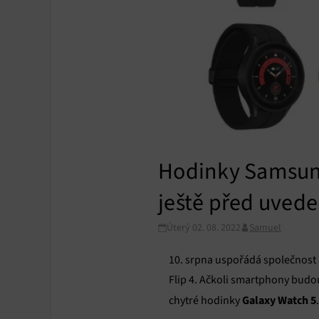
Hodinky Samsung
ještě před uvede
Úterý 02. 08. 2022
Samuel
10. srpna uspořádá společnos
Flip 4. Ačkoli smartphony budo
Galaxy Watch 5
chytré hodinky
.