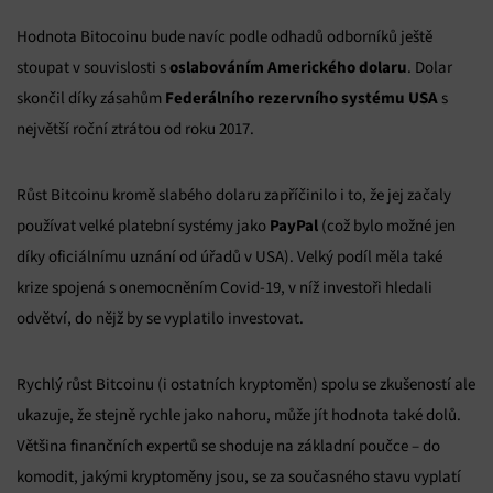
Hodnota Bitocoinu bude navíc podle odhadů odborníků ještě
oslabováním Amerického dolaru
stoupat v souvislosti s
. Dolar
Federálního rezervního systému USA
skončil díky zásahům
s
největší roční ztrátou od roku 2017.
Růst Bitcoinu kromě slabého dolaru zapříčinilo i to, že jej začaly
PayPal
používat velké platební systémy jako
(což bylo možné jen
díky oficiálnímu uznání od úřadů v USA). Velký podíl měla také
krize spojená s onemocněním Covid-19, v níž investoři hledali
odvětví, do nějž by se vyplatilo investovat.
Rychlý růst Bitcoinu (i ostatních kryptoměn) spolu se zkušeností ale
ukazuje, že stejně rychle jako nahoru, může jít hodnota také dolů.
Většina finančních expertů se shoduje na základní poučce – do
komodit, jakými kryptoměny jsou, se za současného stavu vyplatí