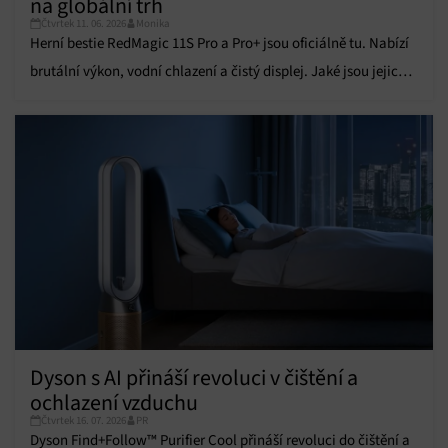
na globální trh
údajů, Propojení různých zařízení, Identifikace
Čtvrtek 11. 06. 2026
Monika
zařízení na základě automaticky přenášených
Herní bestie RedMagic 11S Pro a Pro+ jsou oficiálně tu. Nabízí
informací.
brutální výkon, vodní chlazení a čistý displej. Jaké jsou jejich
Zajištění bezpečnosti, předcházení a zjišťování
parametry?
podvodů a odstraňování chyb, Poskytování a
Vždy aktivní
zobrazování reklamy a obsahu, Ukládání a sdělování
voleb ochrany osobních údajů.
Dyson s AI přináší revoluci v čištění a
ochlazení vzduchu
Čtvrtek 16. 07. 2026
PR
Dyson Find+Follow™ Purifier Cool přináší revoluci do čištění a