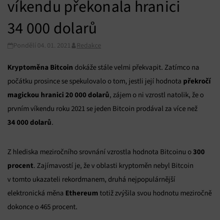
víkendu překonala hranici
34 000 dolarů
Pondělí 04. 01. 2021
Redakce
Kryptoměna Bitcoin
dokáže stále velmi překvapit. Zatímco na
překročí
počátku prosince se spekulovalo o tom, jestli její hodnota
magickou hranici 20 000 dolarů
, zájem o ni vzrostl natolik, že o
prvním víkendu roku 2021 se jeden Bitcoin prodával za více než
34 000 dolarů
.
300
Z hlediska meziročního srovnání vzrostla hodnota Bitcoinu o
procent
. Zajímavostí je, že v oblasti kryptoměn nebyl Bitcoin
v tomto ukazateli rekordmanem, druhá nejpopulárnější
Ethereum
elektronická měna
totiž zvýšila svou hodnotu meziročně
dokonce o 465 procent.