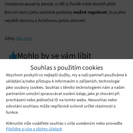
investovat pouze ty peníze, o něž si člověk může dovolit přijít.
možné regulovat
Bitcoin není z jeho samotné podstaty
, to je jeho
největší devízou a Achillovou patou zároveň.
Zdroj:
bbc.com
Mohlo by se vám líbit
Souhlas s použitím cookies
Abychom poskytli co nejlepší služby, my a naši partneři používáme k
ukládání a/nebo přístupu k informacím o zařízeních, technologie
jako soubory cookies. Souhlas s těmito technologiemi nám a našim
partnerům umožní zpracovávat osobní údaje, jako je chování při
procházení nebo jedinečná ID na tomto webu. Nesouhlas nebo
odvolání souhlasu může nepříznivě ovlivnit určité vlastnosti a
funkce.
Kliknutím níže vyjádřete souhlas s výše uvedeným nebo proveďte
Přečtěte si více o těchto účelech
podrobnější rozhodnutí. Vaše volby budou použity pouze na tomto