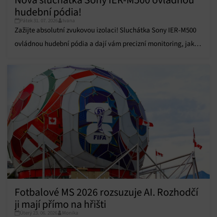
Přiřazování a kombinování údajů z jiných zdrojů
údajů, Propojení různých zařízení, Identifikace
hudební pódia!
zařízení na základě automaticky přenášených
Pátek 31. 07. 2026
Ivana
informací.
Zažijte absolutní zvukovou izolaci! Sluchátka Sony IER-M500
ovládnou hudební pódia a dají vám precizní monitoring, jaký
Zajištění bezpečnosti, předcházení a zjišťování
podvodů a odstraňování chyb, Poskytování a
jste ještě neslyšeli.
Vždy aktivní
zobrazování reklamy a obsahu, Ukládání a sdělování
voleb ochrany osobních údajů.
Fotbalové MS 2026 rozsuzuje AI. Rozhodčí
ji mají přímo na hřišti
Úterý 23. 06. 2026
Monika