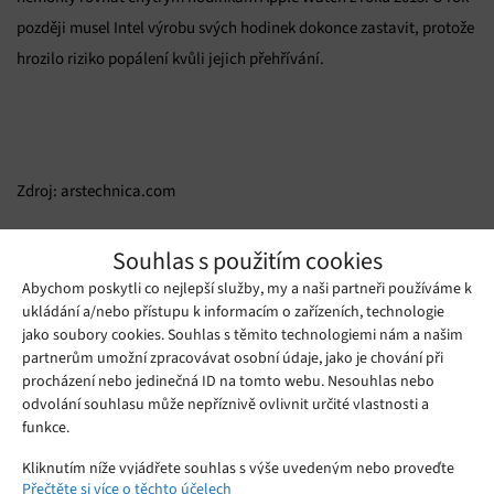
později musel Intel výrobu svých hodinek dokonce zastavit, protože
hrozilo riziko popálení kvůli jejich přehřívání.
Zdroj: arstechnica.com
Mohlo by se vám líbit
Souhlas s použitím cookies
Abychom poskytli co nejlepší služby, my a naši partneři používáme k
ukládání a/nebo přístupu k informacím o zařízeních, technologie
jako soubory cookies. Souhlas s těmito technologiemi nám a našim
partnerům umožní zpracovávat osobní údaje, jako je chování při
procházení nebo jedinečná ID na tomto webu. Nesouhlas nebo
odvolání souhlasu může nepříznivě ovlivnit určité vlastnosti a
funkce.
Kliknutím níže vyjádřete souhlas s výše uvedeným nebo proveďte
Přečtěte si více o těchto účelech
podrobnější rozhodnutí. Vaše volby budou použity pouze na tomto