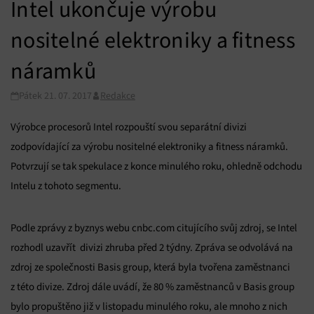
Intel ukončuje výrobu
nositelné elektroniky a fitness
náramků
Pátek 21. 07. 2017
Redakce
Výrobce procesorů Intel rozpouští svou separátní divizi
zodpovídající za výrobu nositelné elektroniky a fitness náramků.
Potvrzují se tak spekulace z konce minulého roku, ohledně odchodu
Intelu z tohoto segmentu.
Podle zprávy z byznys webu cnbc.com citujícího svůj zdroj, se Intel
rozhodl uzavřít divizi zhruba před 2 týdny. Zpráva se odvolává na
zdroj ze společnosti Basis group, která byla tvořena zaměstnanci
z této divize. Zdroj dále uvádí, že 80 % zaměstnanců v Basis group
bylo propuštěno již v listopadu minulého roku, ale mnoho z nich