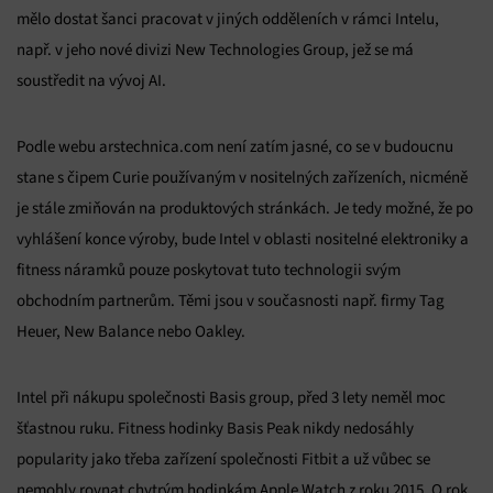
mělo dostat šanci pracovat v jiných odděleních v rámci Intelu,
např. v jeho nové divizi New Technologies Group, jež se má
soustředit na vývoj AI.
Podle webu arstechnica.com není zatím jasné, co se v budoucnu
stane s čipem Curie používaným v nositelných zařízeních, nicméně
je stále zmiňován na produktových stránkách. Je tedy možné, že po
vyhlášení konce výroby, bude Intel v oblasti nositelné elektroniky a
fitness náramků pouze poskytovat tuto technologii svým
obchodním partnerům. Těmi jsou v současnosti např. firmy Tag
Heuer, New Balance nebo Oakley.
Intel při nákupu společnosti Basis group, před 3 lety neměl moc
šťastnou ruku. Fitness hodinky Basis Peak nikdy nedosáhly
popularity jako třeba zařízení společnosti Fitbit a už vůbec se
nemohly rovnat chytrým hodinkám Apple Watch z roku 2015. O rok