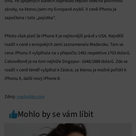
trhu. Ve Spojených státech například neplatí obecná povinnost
záruky, na kterou jsem my Evropané zvyklí. V ceně iPhonu je
započtena i tato „pojistka“.
Přesto však platí že iPhone X je nejlevnější právě v USA. Největší
rozdíl v ceně z evropských zemí zaznamenalo Maďarsko. Tam se
cena iPhonu X vyšplhala na v přepočtu 1481 respektive 1703 dolarů.
Celosvětově je na tom nejhůře Singapur- 1648/1888 dolarů. Zde se
rozdíl v ceně téměř vyšplhal k částce, za kterou je možné pořídit k
iPhonu X, další nový iPhone 8.
Zdroj:
mashable.com
Mohlo by se vám líbit