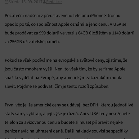
Středa 13. 09. 2017
Redakce
Počáteční nadšení z představeného telefonu iPhone X trochu
opadlo po té, co společnost Apple oznámila jeho cenu. V USA se
bude prodávat za 999 dolarů ve verzi s 64GB úložištěm a 1149 dolarů
za 256GB uživatelské paměti.
Pokud se však podíváme na evropské a světové ceny, zjistíme, že
jsou často mnohem vyšší. Není to však tím, že by se firma Apple
snažila vydělat na Evropě, aby americkým zákazníkům mohla
slevit. Pojďme se podívat, čím je tento rozdíl způsoben.
První věc je, že americké ceny se udávají bez DPH, kterou jednotlivé
státy samy vybírají, a její výše je různá. Ani v USA tedy neseženete
telefon za avizovanou cenu a budete si muset připravit nějaké
peníze navíc na uhrazení daně. Další náklady souvisí se specifiky