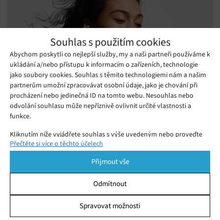
Souhlas s použitím cookies
Abychom poskytli co nejlepší služby, my a naši partneři používáme k
ukládání a/nebo přístupu k informacím o zařízeních, technologie
jako soubory cookies. Souhlas s těmito technologiemi nám a našim
partnerům umožní zpracovávat osobní údaje, jako je chování při
procházení nebo jedinečná ID na tomto webu. Nesouhlas nebo
odvolání souhlasu může nepříznivě ovlivnit určité vlastnosti a
Sluchátka nebo módní doplněk? Huawei
funkce.
představil FreeClip 2 S
Úterý 21. 07. 2026
Monika
Kliknutím níže vyjádřete souhlas s výše uvedeným nebo proveďte
Huawei uvedl na český trh novou generaci sluchátek FreeClip 2
Přečtěte si více o těchto účelech
podrobnější rozhodnutí. Vaše volby budou použity pouze na tomto
S. Nový model dostal prémiový vzhled i zvuk.
webu. Nastavení můžete kdykoli změnit, včetně odvolání souhlasu,
Přijmout vše
pomocí přepínačů v Zásadách cookies nebo kliknutím na tlačítko
Spravovat souhlas ve spodní části obrazovky.
Odmítnout
Statistiky
Spravovat možnosti
Ukládání a/nebo přístup k informacím v zařízení, Porozumění