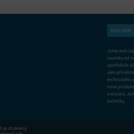
KDO JSME
Jsme web zají
novinky od m
spotřebiče a
vám přinášíme
technického 
nové produkt
srovnání. Js
techniky.
ah je chráněný
 dotazů nás