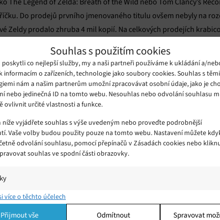
jako The Legend of Zelda: Breath of the Wild nebo Tom Clancy’s Recon
příčku. Do prodejů prvního jmenovaného titulu ovšem nebyly na ro
nové Zeldy prodalo zhruba 4 mil kopií. Na celkových prodejích krab
Odyssey, Mario Kart 8 Deluxe nebo Splatoon 2. Do prodejů ještě nep
Souhlas s použitím cookies
vka Mario + Rabbids: Kingdom Battle od Ubisoftu ani např. portovan
oskytli co nejlepší služby, my a naši partneři používáme k ukládání a/neb
k informacím o zařízeních, technologie jako soubory cookies. Souhlas s těm
giemi nám a našim partnerům umožní zpracovávat osobní údaje, jako je cho
ní nebo jedinečná ID na tomto webu. Nesouhlas nebo odvolání souhlasu 
h her na konzoli Switch budou v budoucnu podílet „nenintendovské“
ě ovlivnit určité vlastnosti a funkce.
 více otevírá nezávislé scéně. Na nedávné akci Nintendo Direct spo
m níže vyjádřete souhlas s výše uvedeným nebo proveďte podrobnější
eat Boy Forever, Stardew Valley, exkluzivitu Seasons of Heaven, The
tí. Vaše volby budou použity pouze na tomto webu. Nastavení můžete kdyk
 Edition, která se na Switchi objeví poprvé.
včetně odvolání souhlasu, pomocí přepínačů v Zásadách cookies nebo klikn
Spravovat souhlas ve spodní části obrazovky.
iky
í a/nebo přístup k informacím v zařízení, Porozumění publiku prostřednict
si více o těchto účelech
ik nebo kombinací údajů z různých zdrojů.
Přijmout vše
Odmítnout
Spravovat mož