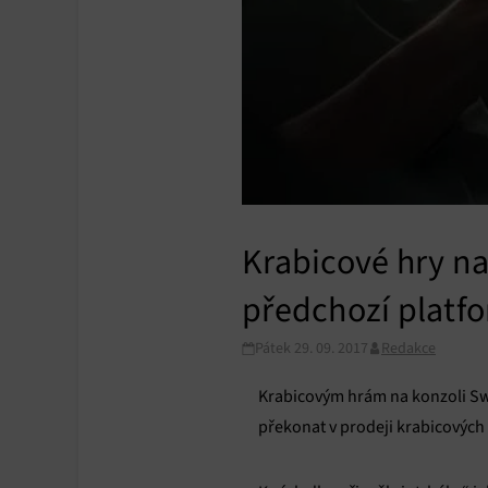
Krabicové hry na
předchozí platf
Pátek 29. 09. 2017
Redakce
Krabicovým hrám na konzoli Swit
překonat v prodeji krabicových