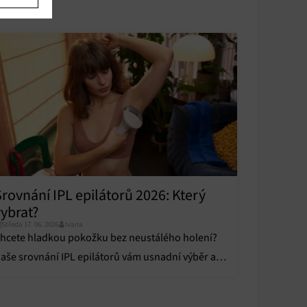
u
u
y aktivní
Srovnání IPL epilátorů 2026: Který
y aktivní
vybrat?
Středa 17. 06. 2026
Ivana
hcete hladkou pokožku bez neustálého holení?
aše srovnání IPL epilátorů vám usnadní výběr a
dhalí skutečné výsledky testů.