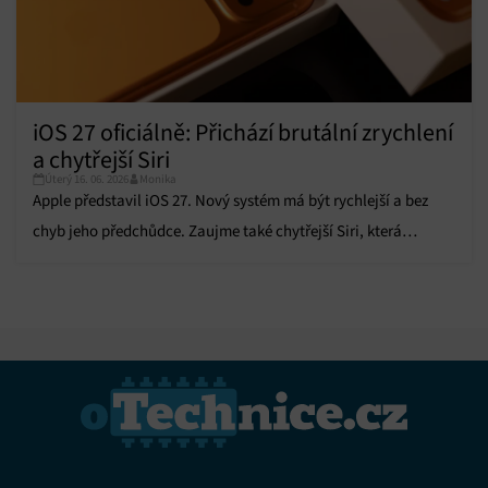
iOS 27 oficiálně: Přichází brutální zrychlení
a chytřejší Siri
Úterý 16. 06. 2026
Monika
Apple představil iOS 27. Nový systém má být rychlejší a bez
chyb jeho předchůdce. Zaujme také chytřejší Siri, která
dostane nový hlas.