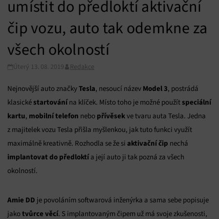
umístit do předloktí aktivační
čip vozu, auto tak odemkne za
všech okolností
Úterý 13. 08. 2019
Redakce
Tesla
Model 3
Nejnovější auto značky
, nesoucí název
, postrádá
startování
speciální
klasické
na klíček. Místo toho je možné použít
kartu
mobilní telefon
přívěsek
,
nebo
ve tvaru auta Tesla. Jedna
z majitelek vozu Tesla přišla myšlenkou, jak tuto funkci využít
aktivační čip
maximálně kreativně. Rozhodla se že si
nechá
implantovat do předloktí
a její auto ji tak pozná za všech
okolností.
Amie DD
je povoláním softwarová inženýrka a sama sebe popisuje
tvůrce věcí
jako
. S implantovaným čipem už má svoje zkušenosti,