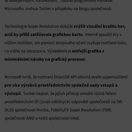
se škáluje napříč hardwarem,“ napsal programový manažer
Microsoftu Joshua Tucker v příspěvku na blogu společnosti.
zvýšit vizuální kvalitu her,
Technologie Super Resolution dokáže
aniž by příliš zatěžovala grafickou kartu
. Interně spouští hry v
nižším rozlišení, ale pomocí strojového učení zvyšuje rozlišení toho,
ostřejší grafika s
co vidíte na obrazovce. Výsledkem je
minimálními nároky na grafický procesor
.
Microsoft tvrdí, že rozhraní DirectSR API otevírá dveře superrozlišení
pro více výrobců prostřednictvím společné sady vstupů a
výstupů
. Tucker napsal, že jejich přístup umožní různá řešení
prostřednictvím tří (jinak odlišných) odpovědí společností na SR:
DLSS společnosti Nvidia, FidelityFX Super Resolution (FSR)
společnosti AMD a XeSS společnosti Intel.