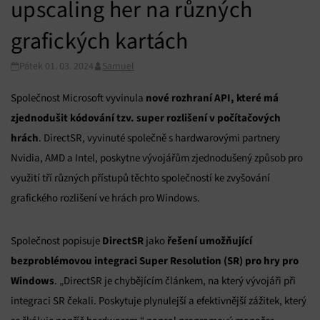
upscaling her na různých
grafických kartách
Pátek 01. 03. 2024
Samuel
nové rozhraní API, které má
Společnost Microsoft vyvinula
zjednodušit kódování tzv. super rozlišení v počítačových
hrách
. DirectSR, vyvinuté společně s hardwarovými partnery
Nvidia, AMD a Intel, poskytne vývojářům zjednodušený způsob pro
využití tří různých přístupů těchto společností ke zvyšování
grafického rozlišení ve hrách pro Windows.
DirectSR
řešení umožňující
Společnost popisuje
jako
bezproblémovou integraci Super Resolution (SR) pro hry pro
Windows
. „DirectSR je chybějícím článkem, na který vývojáři při
integraci SR čekali. Poskytuje plynulejší a efektivnější zážitek, který