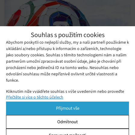
Souhlas s použitím cookies
Abychom poskytli co nejlepší služby, my a naši partneři používáme k
ukládání a/nebo přístupu k informacím o zařízeních, technologie
jako soubory cookies. Souhlas s těmito technologiemi nám a našim
partnerům umožní zpracovávat osobní údaje, jako je chování při
procházení nebo jedinečná ID na tomto webu. Nesouhlas nebo
odvolání souhlasu může nepříznivě ovlivnit určité vlastnosti a
Fotbalové MS 2026 rozsuzuje AI. Rozhodčí
funkce.
ji mají přímo na hřišti
Úterý 23. 06. 2026
Monika
Kliknutím níže vyjádřete souhlas s výše uvedeným nebo proveďte
Fotbalové MS 2026 v obležení umělé inteligence. Z rozhodčích
Přečtěte si více o těchto účelech
podrobnější rozhodnutí. Vaše volby budou použity pouze na tomto
webu. Nastavení můžete kdykoli změnit, včetně odvolání souhlasu,
se stávají „roboti“, kterým AI pomáhá celý zápas.
Přijmout vše
pomocí přepínačů v Zásadách cookies nebo kliknutím na tlačítko
Spravovat souhlas ve spodní části obrazovky.
Odmítnout
Statistiky