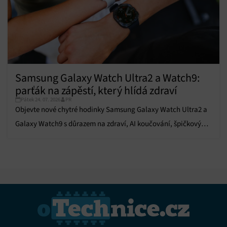
Vždy aktivní
zobrazování reklamy a obsahu, Ukládání a sdělování
voleb ochrany osobních údajů.
Samsung Galaxy Watch Ultra2 a Watch9:
parťák na zápěstí, který hlídá zdraví
Pátek 24. 07. 2026
PR
Objevte nové chytré hodinky Samsung Galaxy Watch Ultra2 a
Galaxy Watch9 s důrazem na zdraví, AI koučování, špičkový
výkon a dlouhou výdrž baterie.