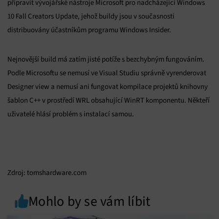
připravit vývojářské nástroje Microsoft pro nadcházející Windows
10 Fall Creators Update, jehož buildy jsou v současnosti
distribuovány účastníkům programu Windows Insider.
Nejnovější build má zatím jisté potíže s bezchybným fungováním.
Podle Microsoftu se nemusí ve Visual Studiu správně vyrenderovat
Designer view a nemusí ani fungovat kompilace projektů knihovny
šablon C++ v prostředí WRL obsahující WinRT komponentu. Někteří
uživatelé hlásí problém s instalací samou.
Zdroj: tomshardware.com
Mohlo by se vám líbit