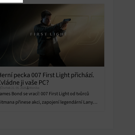
u
u
y aktivní
erní pecka 007 First Light přichází.
y aktivní
vládne ji vaše PC?
Čtvrtek 21. 05. 2026
Monika
ames Bond se vrací! 007 First Light od tvůrců
itmana přinese akci, zapojení legendární Lany
el Rey i náročnější HW požadavky pro PC.