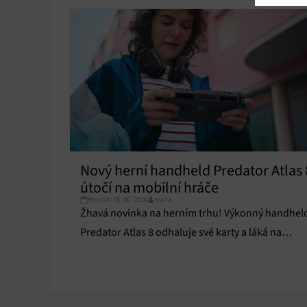
Ukládán
reklam,
persona
profilů
obsahu
Funkce
Přiřazo
zařízen
Nový herní handheld Predator Atlas 
Zajiště
Poskyto
útočí na mobilní hráče
ochrany
Pondělí 08. 06. 2026
Ivana
Žhavá novinka na herním trhu! Výkonný handhel
Predator Atlas 8 odhaluje své karty a láká na
brutální procesor Intel Arc G-Series.