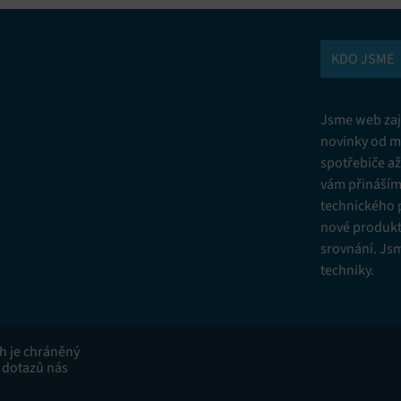
KDO JSME
Jsme web zají
novinky od m
spotřebiče a
vám přinášíme
technického 
nové produkt
srovnání. Js
techniky.
ah je chráněný
 dotazů nás