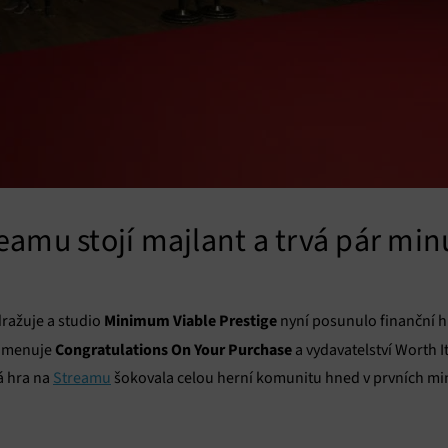
eamu stojí majlant a trvá pár min
Minimum Viable Prestige
dražuje a studio
nyní posunulo finanční h
Congratulations On Your Purchase
 jmenuje
a vydavatelství Worth I
vá hra na
Streamu
šokovala celou herní komunitu hned v prvních mi