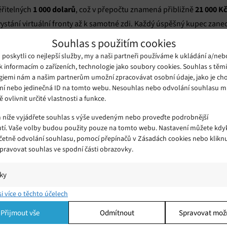
1 000 dolarů
21 000 Kč
ěřitelných
, což v přepočtu znamená přibližně
 vystání virtuální fronty až k samotné zdi. Každý úspěšný kupec zanec
 uvidí všichni ostatní budoucí majitelé simulátoru. Statistiky spec
Souhlas s použitím cookies
jednoho jediného platícího uživatele
treamu přilákal
. Tento odvážn
oskytli co nejlepší služby, my a naši partneři používáme k ukládání a/neb
erá zní takto: „Hra byla asi v pohodě. Už bych si ji znovu nekoupil lo
k informacím o zařízeních, technologie jako soubory cookies. Souhlas s těm
giemi nám a našim partnerům umožní zpracovávat osobní údaje, jako je cho
ní nebo jedinečná ID na tomto webu. Nesouhlas nebo odvolání souhlasu 
 kupující následně požádal o vrácení peněz prostřednictvím stand
ě ovlivnit určité vlastnosti a funkce.
 zbohatnutí nakonec vývojářům nevyšel, protože herní komunita ten
m níže vyjádřete souhlas s výše uvedeným nebo proveďte podrobnější
tí. Vaše volby budou použity pouze na tomto webu. Nastavení můžete kdyk
včetně odvolání souhlasu, pomocí přepínačů v Zásadách cookies nebo klikn
Spravovat souhlas ve spodní části obrazovky.
iky
í a/nebo přístup k informacím v zařízení, Porozumění publiku prostřednict
si více o těchto účelech
ik nebo kombinací údajů z různých zdrojů.
Přijmout vše
Odmítnout
Spravovat mož
ing