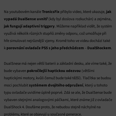
TronicsFix
jak
Na youtubovém kanále
přibylo video, které ukazuje,
vypadá DualSense uvnitř
(kdy byl doslova rozkuchán) a zejména,
jak fungují adaptivní triggery
. Můžeme například vidět, že systém
využívá několik různých stupňů změny odporu, což umožňuje při
hře simulovat nejrůznější vjemy. Kromě toho ve videu dochází také
porovnání ovladače PS5 s jeho předchůdcem
DualShockem
k
–
.
DualSnese má nejen větší baterii a základní desku, ale víme také, že
pokročilejší haptickou odezvou
bude vybaven
(většími
haptickými motory, kvůli čemuž bude také těžší). Tlačítka se budou
systémem dvojitého odpružení
moci pochlubit
, který u tohoto
typu ovladače uvidíme úplně poprvé. Zdá se ale, že DualSense bude
vybaven stejnými analogovými páčkami, které známe již z ovladače
DualShock 4. Doufáme proto, že nebudou stejně náchylné na
problémy, které se objevují u současné generace.