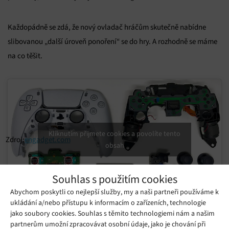
Každopádně se zdá, že nový ovladač hráčům skutečně nabídne
slibovanou „další úroveň ponoření“ se do hry. A rozhodně se máme
na co těšit.
Kliknutím přijmete cookies a povolíte tento
Zdroj:
engadget.com
obsah
Souhlas s použitím cookies
Abychom poskytli co nejlepší služby, my a naši partneři používáme k
ukládání a/nebo přístupu k informacím o zařízeních, technologie
jako soubory cookies. Souhlas s těmito technologiemi nám a našim
Mohlo by se vám líbit
partnerům umožní zpracovávat osobní údaje, jako je chování při