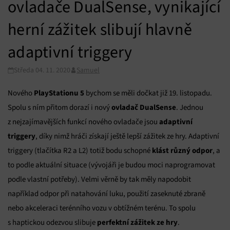
ovladače DualSense, vynikající
herní zážitek slibují hlavně
adaptivní triggery
Středa 04. 11. 2020
Samuel
PlayStationu 5
Nového
bychom se měli dočkat již 19. listopadu.
ovladač DualSense
Spolu s ním přitom dorazí i nový
. Jednou
adaptivní
z nejzajímavějších funkcí nového ovladače jsou
triggery
, díky nimž hráči získají ještě lepší zážitek ze hry. Adaptivní
klást různý odpor
triggery (tlačítka R2 a L2) totiž bodu schopné
, a
to podle aktuální situace (vývojáři je budou moci naprogramovat
podle vlastní potřeby). Velmi věrně by tak měly napodobit
například odpor při natahování luku, použití zaseknuté zbraně
nebo akceleraci terénního vozu v obtížném terénu. To spolu
perfektní zážitek ze hry
s haptickou odezvou slibuje
.