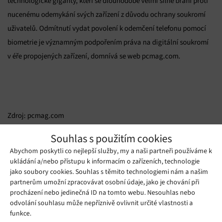
technologické giganty, kteří se dlouhodobě velmi silně brání proti
nucenému odemykání svých zařízení z důvodu ochrany soukromí
uživatelů. Odmítnutí vydat povolení k odemčení telefonu pomocí
biometrie je významným podpořením práva na digitální soukromí
v éře propojených zařízení, domnívá se web pcmag.com.
Zdroj: pcmag.com
Souhlas s použitím cookies
Mohlo by se vám líbit
Abychom poskytli co nejlepší služby, my a naši partneři používáme k
ukládání a/nebo přístupu k informacím o zařízeních, technologie
jako soubory cookies. Souhlas s těmito technologiemi nám a našim
partnerům umožní zpracovávat osobní údaje, jako je chování při
procházení nebo jedinečná ID na tomto webu. Nesouhlas nebo
odvolání souhlasu může nepříznivě ovlivnit určité vlastnosti a
funkce.