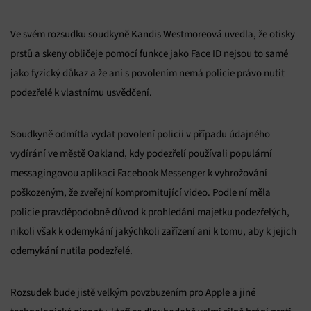
Ve svém rozsudku soudkyně Kandis Westmoreová uvedla, že otisky
prstů a skeny obličeje pomocí funkce jako Face ID nejsou to samé
jako fyzický důkaz a že ani s povolením nemá policie právo nutit
podezřelé k vlastnímu usvědčení.
Soudkyně odmítla vydat povolení policii v případu údajného
vydírání ve městě Oakland, kdy podezřelí používali populární
messagingovou aplikaci Facebook Messenger k vyhrožování
poškozeným, že zveřejní kompromitující video. Podle ní měla
policie pravděpodobně důvod k prohledání majetku podezřelých,
nikoli však k odemykání jakýchkoli zařízení ani k tomu, aby k jejich
odemykání nutila podezřelé.
Rozsudek bude jistě velkým povzbuzením pro Apple a jiné