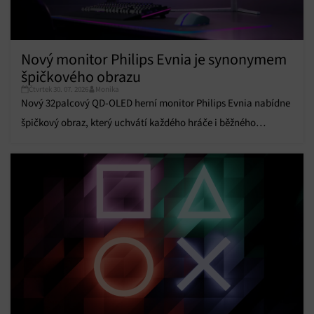
Funkce
Vždy aktivní
Přiřazování a kombinování údajů z jiných zdrojů
údajů, Propojení různých zařízení, Identifikace
zařízení na základě automaticky přenášených
Nový monitor Philips Evnia je synonymem
informací.
špičkového obrazu
Čtvrtek 30. 07. 2026
Monika
Zajištění bezpečnosti, předcházení a zjišťování
Nový 32palcový QD-OLED herní monitor Philips Evnia nabídne
podvodů a odstraňování chyb, Poskytování a
Vždy aktivní
špičkový obraz, který uchvátí každého hráče i běžného
zobrazování reklamy a obsahu, Ukládání a sdělování
voleb ochrany osobních údajů.
uživatele.