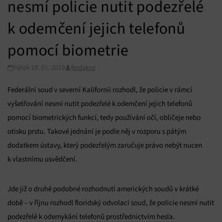
nesmí policie nutit podezřelé
k odemčení jejich telefonů
pomocí biometrie
Pátek 18. 01. 2019
Redakce
Federální soud v severní Kalifornii rozhodl, že policie v rámci
vyšetřování nesmí nutit podezřelé k odemčení jejich telefonů
pomocí biometrických funkcí, tedy používání očí, obličeje nebo
otisku prstu. Takové jednání je podle něj v rozporu s pátým
dodatkem ústavy, který podezřelým zaručuje právo nebýt nucen
k vlastnímu usvědčení.
Jde již o druhé podobné rozhodnutí amerických soudů v krátké
době – v říjnu rozhodl floridský odvolací soud, že policie nesmí nutit
podezřelé k odemykání telefonů prostřednictvím hesla.