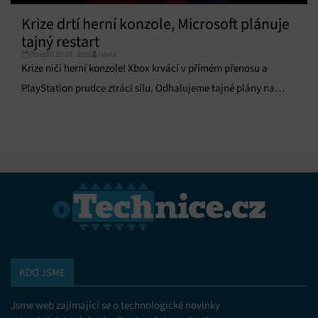
Krize drtí herní konzole, Microsoft plánuje
tajný restart
Pondělí 20. 07. 2026
Ivana
Krize ničí herní konzole! Xbox krvácí v přímém přenosu a
PlayStation prudce ztrácí sílu. Odhalujeme tajné plány na
restart celého byznysu.
KDO JSME
Jsme web zajímající se o technologické novinky