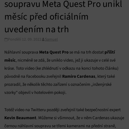
soupravu Meta Quest Pro unikl
měsíc před oficiálním
uvedením na trh
Pondělí 12. 09. 2022
Samuel
Meta Quest Pro
příští
Náhlavní souprava
se má na trh dostat
měsíc
, nicméně se zdá, že uniklo video, jež ji ukazuje v celé své
kráse. Toto video (ke zhlédnutí v odkazu na konci tohoto článku)
Ramiro
Cardenas
původně na Facebooku zveřejnil
, který také
prozradil, že několik těchto zařízení s označením „inženýrské
vzorky“ objevil v hotelovém pokoji.
Totéž video na Twitteru později zveřejnil také bezpečnostní expert
Kevin
Beaumont
. Můžeme si všimnout, že v něm Cardenas ukazuje
černou náhlavní soupravu se třemi kamerami na přední straně,