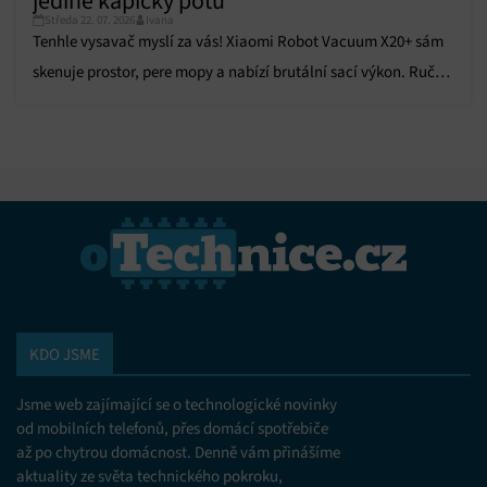
jediné kapičky potu
Středa 22. 07. 2026
Ivana
Tenhle vysavač myslí za vás! Xiaomi Robot Vacuum X20+ sám
skenuje prostor, pere mopy a nabízí brutální sací výkon. Ruční
úklid je minulostí!
KDO JSME
Jsme web zajímající se o technologické novinky
od mobilních telefonů, přes domácí spotřebiče
až po chytrou domácnost. Denně vám přinášíme
aktuality ze světa technického pokroku,