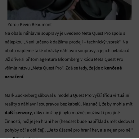
Zdroj: Kevin Beaumont
Na obalu náhlavní soupravy je uvedeno Meta Quest Pro spolu s
nálepkou „Není určeno k dalšímu prodeji – technický vzorek“. Na
obalu najdeme také obrázky náhlavní soupravy a jejích ovladačů.
Již dříve si přitom agentura Bloomberg v kódu Meta Quest Pro
končené
všimla názvu „Meta Quest Pro“. Zdá se tedy, že jde o
označení
.
Mark Zuckerberg sliboval u modelu Quest Pro vyšší třídu virtuální
reality s náhlavní soupravou bez kabelů. Naznačil, že by mohla mít
další
senzory
, díky nimž by ji bylo možné používat i pro jiné
činnosti, než je jen hraní her (headset bude například umět sledovat
pohyby očí a obličej). „Je to úžasné pro hraní her, ale nejen pro ně,“
uvedl Zuckerberg.