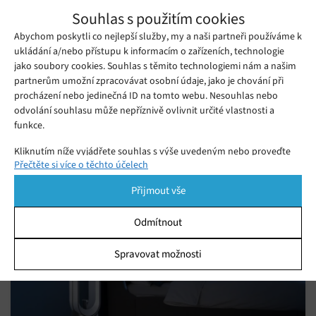
Souhlas s použitím cookies
Abychom poskytli co nejlepší služby, my a naši partneři používáme k
Zdroj:
engadget.com
ukládání a/nebo přístupu k informacím o zařízeních, technologie
jako soubory cookies. Souhlas s těmito technologiemi nám a našim
partnerům umožní zpracovávat osobní údaje, jako je chování při
Just in! Meta Quest Pro unboxing video leaked ahead of launch.
procházení nebo jedinečná ID na tomto webu. Nesouhlas nebo
pic.twitter.com/Mrq7FPhAKk
odvolání souhlasu může nepříznivě ovlivnit určité vlastnosti a
— Nathie (@NathieVR)
September 12, 2022
funkce.
Kliknutím níže vyjádřete souhlas s výše uvedeným nebo proveďte
Mohlo by se vám líbit
Přečtěte si více o těchto účelech
podrobnější rozhodnutí. Vaše volby budou použity pouze na tomto
webu. Nastavení můžete kdykoli změnit, včetně odvolání souhlasu,
Přijmout vše
pomocí přepínačů v Zásadách cookies nebo kliknutím na tlačítko
Spravovat souhlas ve spodní části obrazovky.
Odmítnout
Statistiky
Spravovat možnosti
Ukládání a/nebo přístup k informacím v zařízení, Porozumění
publiku prostřednictvím statistik nebo kombinací údajů z
různých zdrojů.