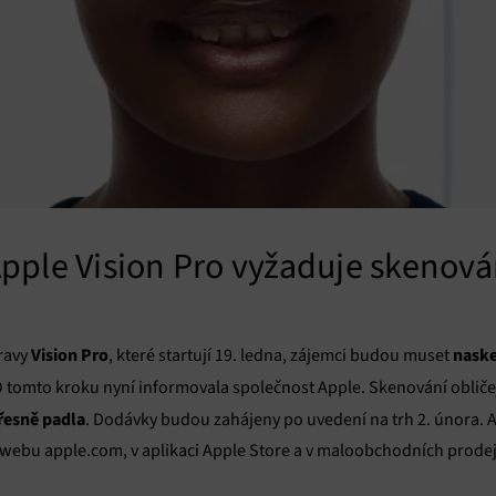
ple Vision Pro vyžaduje skenován
Vision Pro
naske
ravy
, které startují 19. ledna, zájemci budou muset
O tomto kroku nyní informovala společnost Apple. Skenování obličej
řesně padla
. Dodávky budou zahájeny po uvedení na trh 2. února. A
webu apple.com, v aplikaci Apple Store a v maloobchodních prode