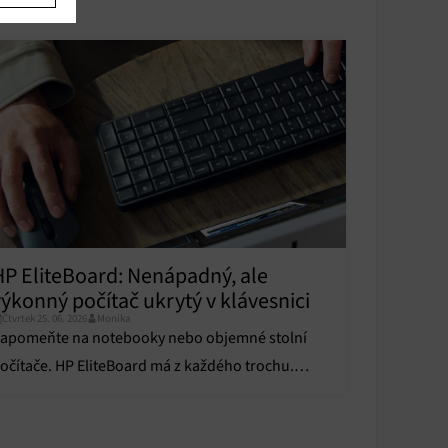
u
u
y aktivní
HP EliteBoard: Nenápadný, ale
y aktivní
výkonný počítač ukrytý v klávesnici
Čtvrtek 25. 06. 2026
Monika
apomeňte na notebooky nebo objemné stolní
očítače. HP EliteBoard má z každého trochu.
enápadný počítač je ukrytý přímo v klávesnici.