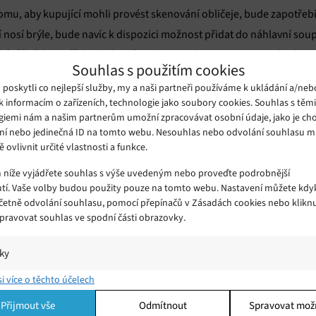
tomu, aby kupující mohli provést skenování obličeje, bude zapotřeb
eří nosí brýle, bude navíc k dispozici možnost přidat do náhlavní so
skání čoček za příplatek, které poskytuje jeho partner Zeiss, budou 
Souhlas s použitím cookies
vy sdílet aktualizovaný oficiální doklad o předpisu.
oskytli co nejlepší služby, my a naši partneři používáme k ukládání a/neb
k informacím o zařízeních, technologie jako soubory cookies. Souhlas s těm
la poprvé oznámena na konferenci WWDC 2023, bude poskytovat více
giemi nám a našim partnerům umožní zpracovávat osobní údaje, jako je cho
ní nebo jedinečná ID na tomto webu. Nesouhlas nebo odvolání souhlasu 
nástroj, kter
ování filmů a hraní her, nakonec bude fungovat jako
ě ovlivnit určité vlastnosti a funkce.
m níže vyjádřete souhlas s výše uvedeným nebo proveďte podrobnější
tí. Vaše volby budou použity pouze na tomto webu. Nastavení můžete kdyk
 virtuálním světě s integrovaným herním programem vyrobeným sp
včetně odvolání souhlasu, pomocí přepínačů v Zásadách cookies nebo klikn
Spravovat souhlas ve spodní části obrazovky.
široké možnosti pro 
iální sítě a online hry. Vision Pro také vytvoří
iky
í a/nebo přístup k informacím v zařízení, Porozumění publiku prostřednict
si více o těchto účelech
ik nebo kombinací údajů z různých zdrojů.
Přijmout vše
Odmítnout
Spravovat mož