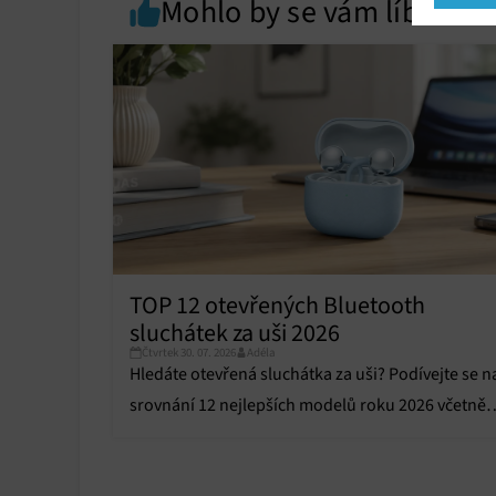
Mohlo by se vám líbit
Market
Ukládán
reklam,
persona
profilů
obsahu
Funkce
Přiřazo
zařízen
Zajiště
TOP 12 otevřených Bluetooth
Poskyto
sluchátek za uši 2026
ochrany
Čtvrtek 30. 07. 2026
Adéla
Hledáte otevřená sluchátka za uši? Podívejte se n
srovnání 12 nejlepších modelů roku 2026 včetně
výhod, nevýhod a doporučení.