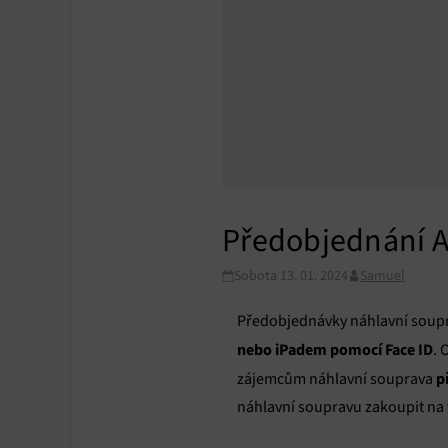
Předobjednání Ap
Sobota 13. 01. 2024
Samuel
Předobjednávky náhlavní soup
nebo iPadem pomocí Face ID
. 
p
zájemcům náhlavní souprava
náhlavní soupravu zakoupit na 