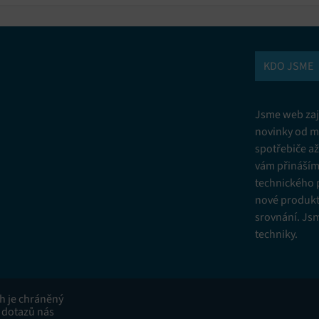
KDO JSME
Jsme web zají
novinky od m
spotřebiče a
vám přinášíme
technického 
nové produkt
srovnání. Js
techniky.
ah je chráněný
 dotazů nás