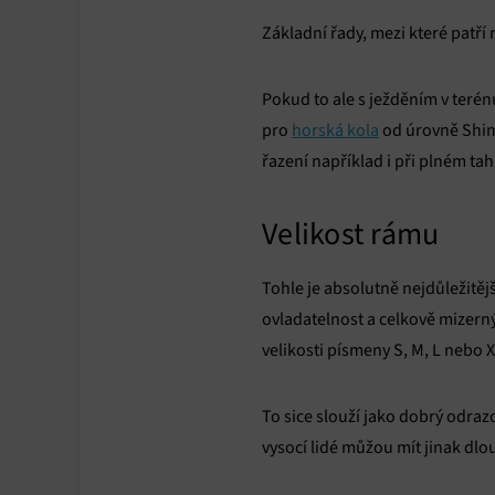
Základní řady, mezi které patř
Pokud to ale s ježděním v terénu
pro
horská kola
od úrovně Shima
řazení například i při plném ta
Velikost rámu
Tohle je absolutně nejdůležitěj
ovladatelnost a celkově mizerný
velikosti písmeny S, M, L nebo 
To sice slouží jako dobrý odra
vysocí lidé můžou mít jinak dlo