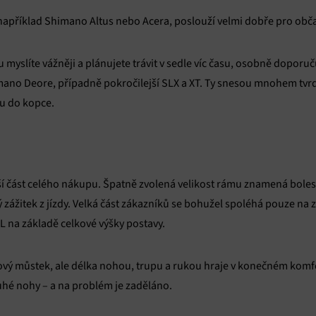
í například Shimano Altus nebo Acera, poslouží velmi dobře pro obč
 myslíte vážněji a plánujete trávit v sedle víc času, osobně doporuč
no Deore, případně pokročilejší SLX a XT. Ty snesou mnohem tvrdš
hu do kopce.
ší část celého nákupu. Špatně zvolená velikost rámu znamená bolest
 zážitek z jízdy. Velká část zákazníků se bohužel spoléhá pouze na z
XL na základě celkové výšky postavy.
zový můstek, ale délka nohou, trupu a rukou hraje v konečném komfo
uhé nohy – a na problém je zaděláno.