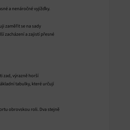
asné a nenáročné vyjížďky.
uji zaměřit se na sady
í zacházení a zajistí přesné
i zad, výrazně horší
ákladní tabulky, které určují
rtu obrovskou roli. Dva stejně