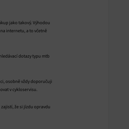
nákup jako takový. Výhodou
na internetu, a to včetně
yhledávací dotazy typu mtb
ici, osobně vždy doporučuji
ovat v cykloservisu.
ajistí, že si jízdu opravdu