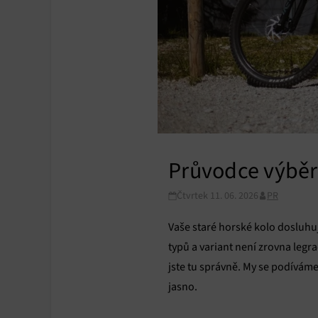
Průvodce výběr
Čtvrtek 11. 06. 2026
PR
Vaše staré horské kolo dosluhuj
typů a variant není zrovna leg
jste tu správně. My se podívám
jasno.