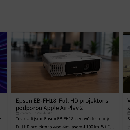
Epson EB-FH18: Full HD projektor s
V
podporou Apple AirPlay 2
s
Středa 22. 07. 2026
Julia
Testovali jsme Epson EB-FH18: cenově dostupný
S
e.
Full HD projektor s vysokým jasem 4 100 lm, Wi-Fi a
s