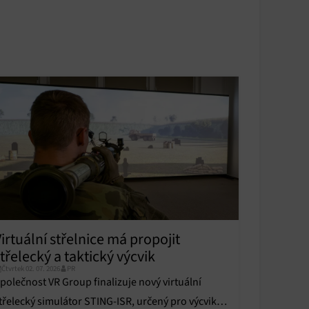
irtuální střelnice má propojit
třelecký a taktický výcvik
Čtvrtek 02. 07. 2026
PR
polečnost VR Group finalizuje nový virtuální
třelecký simulátor STING-ISR, určený pro výcvik