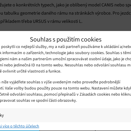
žujete o konkrétních typech, jako je oblíbený model CANIS nebo spe
ou tabulku geometrie daného rámu na stránkách výrobce. Pro jezdce 
 příkladem třeba URSUS v rámu velikosti L.
Souhlas s použitím cookies
elikost posunutou trochu jinak a co je u jedné značky ideální, může 
vaný jako reach, neboli vodorovná vzdálenost od šlapacího středu
oskytli co nejlepší služby, my a naši partneři používáme k ukládání a/neb
k informacím o zařízeních, technologie jako soubory cookies. Souhlas s těm
na kole během jízdy natažení.
giemi nám a našim partnerům umožní zpracovávat osobní údaje, jako je cho
ní nebo jedinečná ID na tomto webu. Nesouhlas nebo odvolání souhlasu 
ě ovlivnit určité vlastnosti a funkce.
 si tyto rozměry v milimetrech s vaším stávajícím kolem, na kterém
m níže vyjádřete souhlas s výše uvedeným nebo proveďte podrobnější
tí. Vaše volby budou použity pouze na tomto webu. Nastavení můžete kdyk
včetně odvolání souhlasu, pomocí přepínačů v Zásadách cookies nebo klikn
Spravovat souhlas ve spodní části obrazovky.
y vládla terénu výhradně 26palcová kola, dnes se při nákupu rozhod
r správného průměru přitom definuje, jak se celé kolo bude pod r
iky
í a/nebo přístup k informacím v zařízení, Porozumění publiku prostřednict
si více o těchto účelech
ik nebo kombinací údajů z různých zdrojů.