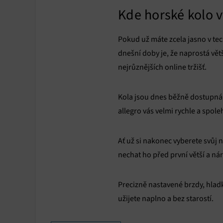
Kde horské kolo v
Pokud už máte zcela jasno v te
dnešní doby je, že naprostá vět
nejrůznějších online tržišť.
Kola jsou dnes běžně dostupná t
allegro vás velmi rychle a spole
Ať už si nakonec vyberete svůj
nechat ho před první větší a ná
Precizně nastavené brzdy, hladké
užijete naplno a bez starostí.