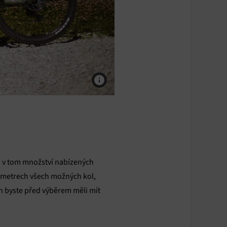
si v tom množství nabízených
rametrech všech možných kol,
h byste před výběrem měli mít