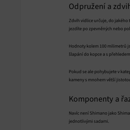
Odpružení a zdvih
Zdvih vidlice určuje, do jakého
jezdíte po zpevněných nebo pol
Hodnoty kolem 100 milimetrů jso
šlapání do kopce a s přehledem
Pokud se ale pohybujete v kateg
kameny s mnohem větší jistotou
Komponenty a řa
Navíc není Shimano jako Shiman
jednotlivými sadami.