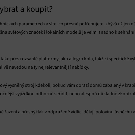
ybrat a koupit?
chnických parametrech a víte, co přesně potřebujete, zbývá už jen 
šina světových značek i lokálních modelů je velmi snadno k sehnání 
aké přes rozsáhlé platformy jako allegro kola, takže i specifické v
hlivě navedou na ty nejrelevantnější nabídky.
 nový vysněný stroj kdekoli, pokud vám dorazí domů zabalený v krab
ročnější vyjížďkou odborně seřídit, nebo alespoň důkladně zkontrol
 řazení a přesný tlak v odpružené vidlici dělají polovinu úspěchu a z