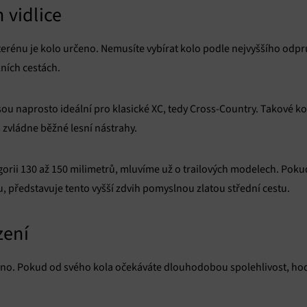
 vidlice
 terénu je kolo určeno. Nemusíte vybírat kolo podle nejvyššího od
ních cestách.
u naprosto ideální pro klasické XC, tedy Cross-Country. Takové kolo
 zvládne běžné lesní nástrahy.
orii 130 až 150 milimetrů, mluvíme už o trailových modelech. Pokud
, představuje tento vyšší zdvih pomyslnou zlatou střední cestu.
zení
o. Pokud od svého kola očekáváte dlouhodobou spolehlivost, hodí