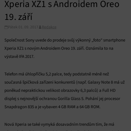
Xperia XZ1 s Androidem Oreo
19. září
Pátek 01. 09. 2017
Redakce
Společnost Sony uvede do prodeje svůj výkonný „foto“ smartphone
Xperia XZ1 s novým Androidem Oreo 19. září. Oznámila to na
výstavě IFA 2017.
Telefon má úhlopříčku 5,2 palce, tedy podstatně méně než
současná špičková zařízeni konkurentů (např. Galaxy Note 8 má už
poněkud nepraktickou velikost obrazovky 6,3 palců) a Full HD
displej s nejnovější ochranou Gorilla Glass 5. Pohání jej procesor
Snapdragon 835 a je vybaven 4 GB RAM a 64 GB ROM.
Nová Xperia se také vymyká dosavadním trendům tím, že má