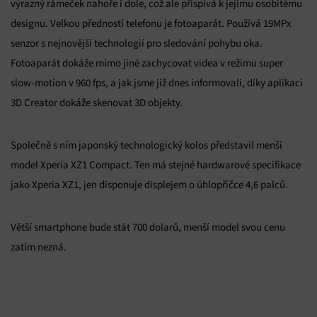
výrazný rámeček nahoře i dole, což ale přispívá k jejímu osobitému
designu. Velkou předností telefonu je fotoaparát. Používá 19MPx
senzor s nejnovější technologií pro sledování pohybu oka.
Fotoaparát dokáže mimo jiné zachycovat videa v režimu super
slow-motion v 960 fps, a jak jsme již dnes informovali, díky aplikaci
3D Creator dokáže skenovat 3D objekty.
Společně s ním japonský technologický kolos představil menší
model Xperia XZ1 Compact. Ten má stejné hardwarové specifikace
jako Xperia XZ1, jen disponuje displejem o úhlopříčce 4,6 palců.
Větší smartphone bude stát 700 dolarů, menší model svou cenu
zatím nezná.