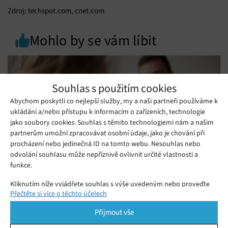
Zdroj: techspot.com, cnet.com
Mohlo by se vám líbit
Souhlas s použitím cookies
Abychom poskytli co nejlepší služby, my a naši partneři používáme k
ukládání a/nebo přístupu k informacím o zařízeních, technologie
jako soubory cookies. Souhlas s těmito technologiemi nám a našim
partnerům umožní zpracovávat osobní údaje, jako je chování při
procházení nebo jedinečná ID na tomto webu. Nesouhlas nebo
odvolání souhlasu může nepříznivě ovlivnit určité vlastnosti a
funkce.
Kliknutím níže vyjádřete souhlas s výše uvedeným nebo proveďte
Den otců 2026: Tipy na originální dárky,
Přečtěte si více o těchto účelech
podrobnější rozhodnutí. Vaše volby budou použity pouze na tomto
které zaručeně potěší
webu. Nastavení můžete kdykoli změnit, včetně odvolání souhlasu,
Pátek 12. 06. 2026
Ivana
Přijmout vše
pomocí přepínačů v Zásadách cookies nebo kliknutím na tlačítko
Hledáte dárky na Den otců 2026? Vybrali jsme špičkové
Spravovat souhlas ve spodní části obrazovky.