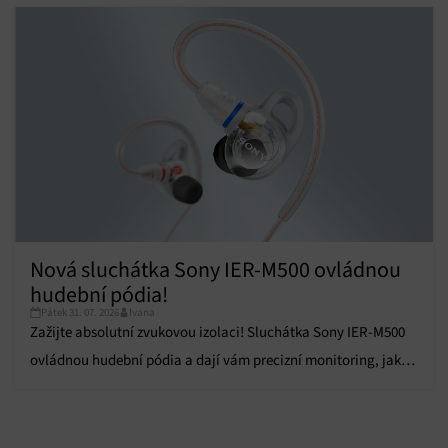
Zajištění bezpečnosti, předcházení a zjišťování
podvodů a odstraňování chyb, Poskytování a
Vždy aktivní
zobrazování reklamy a obsahu, Ukládání a sdělování
voleb ochrany osobních údajů.
Nová sluchátka Sony IER-M500 ovládnou
hudební pódia!
Pátek 31. 07. 2026
Ivana
Zažijte absolutní zvukovou izolaci! Sluchátka Sony IER-M500
ovládnou hudební pódia a dají vám precizní monitoring, jaký
jste ještě neslyšeli.