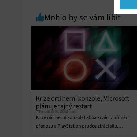
Market
Mohlo by se vám líbit
Ukládán
reklam,
persona
profilů
obsahu
Funkce
Přiřazo
zařízen
Zajiště
Poskyto
Krize drtí herní konzole, Microsoft
ochrany
plánuje tajný restart
Pondělí 20. 07. 2026
Ivana
Krize ničí herní konzole! Xbox krvácí v přímém
přenosu a PlayStation prudce ztrácí sílu.
Odhalujeme tajné plány na restart celého byznys