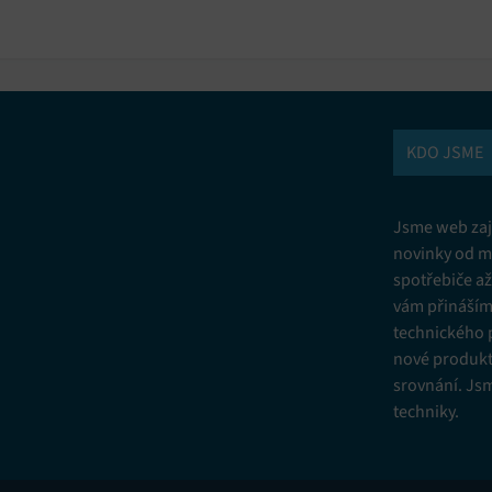
KDO JSME
Jsme web zají
novinky od m
spotřebiče a
vám přinášíme
technického 
nové produkt
srovnání. Js
techniky.