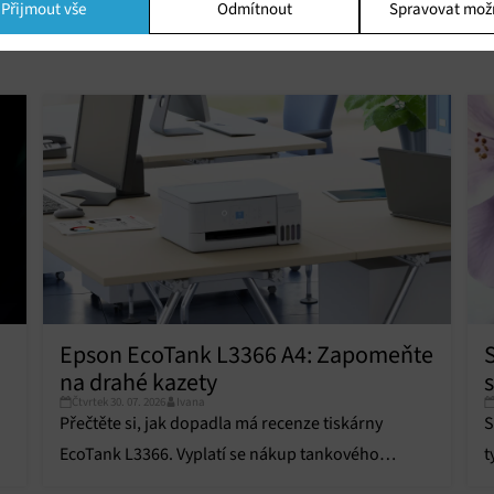
Přijmout vše
Odmítnout
Spravovat mož
ing
í a/nebo přístup k informacím v zařízení, Použití omezených údajů k výběr
 Vytváření profilů pro personalizovanou reklamu, Používání profilů k výběr
lizované reklamy, Vytváření profilů pro personalizovaný obsah, Používání
 pro výběr personalizovaného obsahu, Použití omezených údajů k výběru
.
Vžd
vání a kombinování údajů z jiných zdrojů údajů, Propojení různých
í, Identifikace zařízení na základě automaticky přenášených informací.
ní bezpečnosti, předcházení a zjišťování podvodů a odstraňování chyb,
vání a zobrazování reklamy a obsahu, Ukládání a sdělování voleb
Vžd
Epson EcoTank L3366 A4: Zapomeňte
 osobních údajů.
na drahé kazety
s
Čtvrtek 30. 07. 2026
Ivana
Přečtěte si, jak dopadla má recenze tiskárny
S
EcoTank L3366. Vyplatí se nákup tankového
t
systému a jak zvládá tisk fotografií?
o
u.