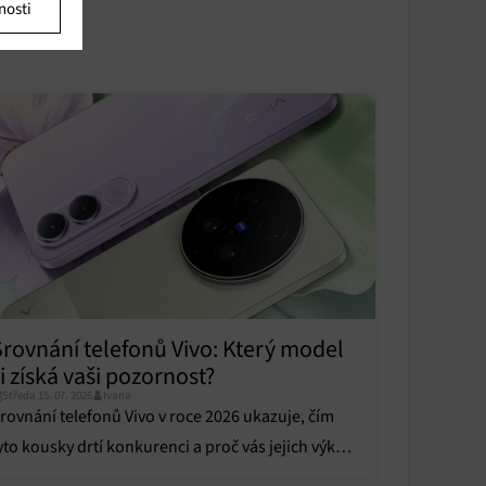
nosti
u
u
y aktivní
y aktivní
Srovnání telefonů Vivo: Který model
i získá vaši pozornost?
Středa 15. 07. 2026
Ivana
rovnání telefonů Vivo v roce 2026 ukazuje, čím
yto kousky drtí konkurenci a proč vás jejich výkon
hromí. Kdo ovládl náš test?