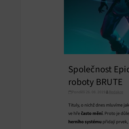
Společnost Epic
roboty BRUTE
Pondělí 26. 08. 2019
Redakce
Tituly, o nichž dnes mluvíme ja
často mění
ve hře
. Proto je důl
herního systému
přidají prvek, k