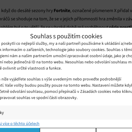
Fortnite
, když do desáté sezony hry
, označené písmenem X přidal v
 hráčů se shoduje na tom, že se v jejich přítomnosti hra změnila v záv
série prest
Problém byl o to větší, že se v brzké době má rozběhnout
Souhlas s použitím cookies
 jejich výsledky zásadně proměnit.
oskytli co nejlepší služby, my a naši partneři používáme k ukládání a/neb
k informacím o zařízeních, technologie jako soubory cookies. Souhlas s těm
, které by měly roboty oslabit do té míry, aby bylo reálné se jim po
giemi nám a našim partnerům umožní zpracovávat osobní údaje, jako je cho
 raket. Jejich dobíjení bude navíc pomalejší a hráči tak budou mít
ní nebo jedinečná ID na tomto webu. Nesouhlas nebo odvolání souhlasu 
ě ovlivnit určité vlastnosti a funkce.
t. Změn je celá řada a jejich kompletní seznam zveřejnil
Epic na své
m níže vyjádřete souhlas s výše uvedeným nebo proveďte podrobnější
tí. Vaše volby budou použity pouze na tomto webu. Nastavení můžete kdyk
patchování
přeinstalace, nebo
. Měly by se postupně projevit na vš
včetně odvolání souhlasu, pomocí přepínačů v Zásadách cookies nebo klikn
 oblíbeného robota, nebude tak silný jak býval.
Spravovat souhlas ve spodní části obrazovky.
iky
í a/nebo přístup k informacím v zařízení, Porozumění publiku prostřednict
si více o těchto účelech
ik nebo kombinací údajů z různých zdrojů.