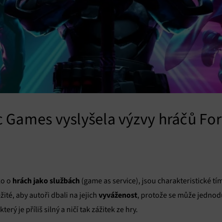
 Games vyslyšela výzvy hráčů Fort
hrách jako službách
ko o
(game as service), jsou charakteristické tím
vyváženost
ežité, aby autoři dbali na jejich
, protože se může jednod
terý je příliš silný a ničí tak zážitek ze hry.