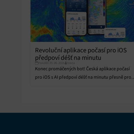
reklam,
persona
profilů
obsahu
Funkce
Přiřazo
zařízen
Revoluční aplikace počasí pro iOS
předpoví déšť na minutu
Zajiště
Pondělí 29. 06. 2026
Ivana
Poskyto
Konec promáčených bot! Česká aplikace počasí
ochrany
pro iOS s AI předpoví déšť na minutu přesně pro
vaši ulici. Stahujte zdarma.