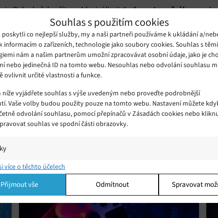
tachometr změní barvu
tr. Pokud překročíte rychlostní limit,
, ab
Souhlas s použitím cookies
oskytli co nejlepší služby, my a naši partneři používáme k ukládání a/neb
k informacím o zařízeních, technologie jako soubory cookies. Souhlas s těm
pouze informativní
své stránce podpory uvedla, že tachometr je
a 
giemi nám a našim partnerům umožní zpracovávat osobní údaje, jako je cho
ní nebo jedinečná ID na tomto webu. Nesouhlas nebo odvolání souhlasu 
vaše skutečná rychlost jízdy se může
 vašeho vozu. Je to proto, že
ě ovlivnit určité vlastnosti a funkce.
m níže vyjádřete souhlas s výše uvedeným nebo proveďte podrobnější
tí. Vaše volby budou použity pouze na tomto webu. Nastavení můžete kdyk
v příštích týdnech zavede po c
pné v Indii, společnost Google je ale
včetně odvolání souhlasu, pomocí přepínačů v Zásadách cookies nebo klikn
Spravovat souhlas ve spodní části obrazovky.
iky
í a/nebo přístup k informacím v zařízení, Porozumění publiku prostřednict
si více o těchto účelech
ik nebo kombinací údajů z různých zdrojů.
Přijmout vše
Odmítnout
Spravovat mož
ing
í a/nebo přístup k informacím v zařízení, Použití omezených údajů k výběr