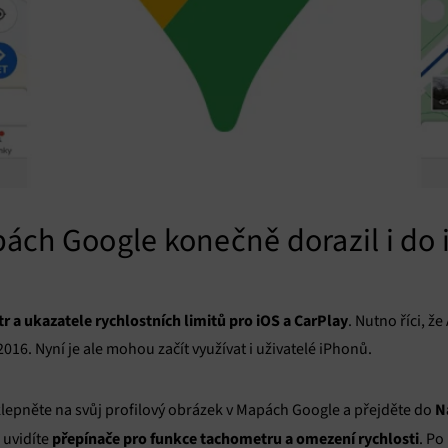
ch Google konečně dorazil i do 
 a ukazatele rychlostních limitů pro iOS a CarPlay
. Nutno říci, 
16. Nyní je ale mohou začít využívat i uživatelé iPhonů.
N
klepněte na svůj profilový obrázek v Mapách Google a přejděte do
přepínače pro funkce tachometru a omezení rychlosti
 uvidíte
. Po