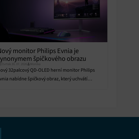
u
y aktivní
Nový monitor Philips Evnia je
synonymem špičkového obrazu
Čtvrtek 30. 07. 2026
Monika
ový 32palcový QD-OLED herní monitor Philips
y aktivní
vnia nabídne špičkový obraz, který uchvátí
aždého hráče i běžného uživatele.