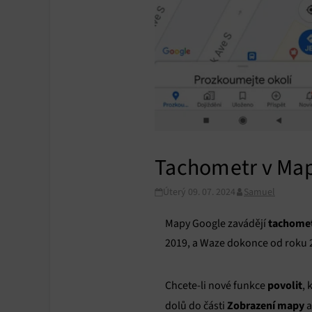
Tachometr v Mapá
Úterý 09. 07. 2024
Samuel
tachometr
Mapy Google zavádějí
2019, a Waze dokonce od roku 20
povolit
Chcete-li nové funkce
, 
Zobrazení mapy
dolů do části
a