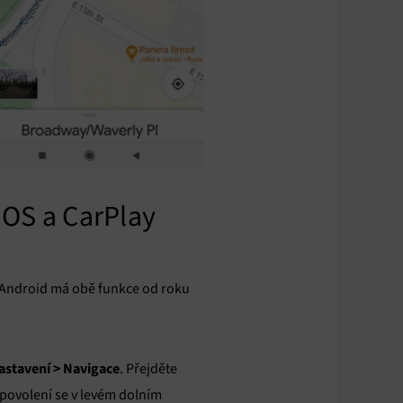
iOS a CarPlay
že Android má obě funkce od roku
astavení > Navigace
. Přejděte
 povolení se v levém dolním