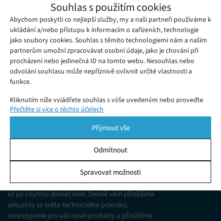
Samsung představil tablet Galaxy Tab S5e,
Souhlas s použitím cookies
nabídne Bixbyho 2.0, tenké tělo nebo
Abychom poskytli co nejlepší služby, my a naši partneři používáme k
Pátek 15. 02. 2019
Redakce
displej Super AMOLED
ukládání a/nebo přístupu k informacím o zařízeních, technologie
Samsung představil nový tablet Galaxy Tab S5e.
jako soubory cookies. Souhlas s těmito technologiemi nám a našim
partnerům umožní zpracovávat osobní údaje, jako je chování při
procházení nebo jedinečná ID na tomto webu. Nesouhlas nebo
odvolání souhlasu může nepříznivě ovlivnit určité vlastnosti a
funkce.
Kliknutím níže vyjádřete souhlas s výše uvedeným nebo proveďte
Přečtěte si více o těchto účelech
podrobnější rozhodnutí. Vaše volby budou použity pouze na tomto
webu. Nastavení můžete kdykoli změnit, včetně odvolání souhlasu,
Přijmout vše
pomocí přepínačů v Zásadách cookies nebo kliknutím na tlačítko
Spravovat souhlas ve spodní části obrazovky.
KDO JSME
Odmítnout
Statistiky
Spravovat možnosti
Jsme web zajímající se o technologické novinky
Ukládání a/nebo přístup k informacím v zařízení, Porozumění
od mobilních telefonů, přes domácí spotřebiče
publiku prostřednictvím statistik nebo kombinací údajů z
až po chytrou domácnost. Denně vám přinášíme
různých zdrojů.
aktuality ze světa technického pokroku,
recenzujeme pro vás nové produkty a přinášíme