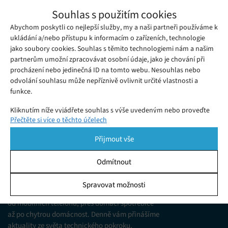
Obrovský únik Samsungu ukázal novou
Souhlas s použitím cookies
generaci jeho nositelných zařízení
Abychom poskytli co nejlepší služby, my a naši partneři používáme k
Pátek 15. 02. 2019
Redakce
Mobilní aplikace Galaxy Wearable, spravující nositelná
ukládání a/nebo přístupu k informacím o zařízeních, technologie
jako soubory cookies. Souhlas s těmito technologiemi nám a našim
zařízení značky Samsung, přinesla nečekané překvapení.
partnerům umožní zpracovávat osobní údaje, jako je chování při
procházení nebo jedinečná ID na tomto webu. Nesouhlas nebo
odvolání souhlasu může nepříznivě ovlivnit určité vlastnosti a
funkce.
Kliknutím níže vyjádřete souhlas s výše uvedeným nebo proveďte
Přečtěte si více o těchto účelech
podrobnější rozhodnutí. Vaše volby budou použity pouze na tomto
webu. Nastavení můžete kdykoli změnit, včetně odvolání souhlasu,
Přijmout vše
pomocí přepínačů v Zásadách cookies nebo kliknutím na tlačítko
Spravovat souhlas ve spodní části obrazovky.
Odmítnout
KDO JSME
Statistiky
Spravovat možnosti
Jsme web zajímající se o technologické novinky
Ukládání a/nebo přístup k informacím v zařízení, Porozumění
od mobilních telefonů, přes domácí spotřebiče
publiku prostřednictvím statistik nebo kombinací údajů z
různých zdrojů.
až po chytrou domácnost. Denně vám přinášíme
aktuality ze světa technického pokroku,