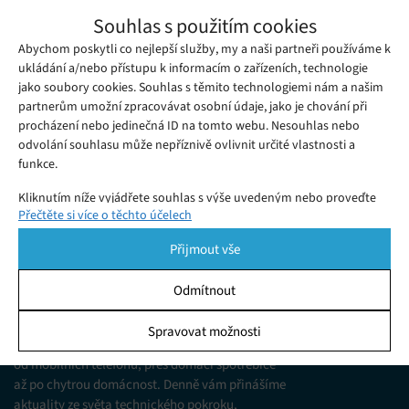
Nový update Samsungu přináší funkce
Souhlas s použitím cookies
Galaxy Watch Active na starší chytré
Abychom poskytli co nejlepší služby, my a naši partneři používáme k
Pondělí 20. 05. 2019
Redakce
hodinky
Samsung novým updatem přináší funkce jeho nejnovějších
ukládání a/nebo přístupu k informacím o zařízeních, technologie
jako soubory cookies. Souhlas s těmito technologiemi nám a našim
chytrých hodinek Galaxy Watch Active na starší hodinky
partnerům umožní zpracovávat osobní údaje, jako je chování při
Galaxy Watch, Gear S3 a Gear Sport.
procházení nebo jedinečná ID na tomto webu. Nesouhlas nebo
odvolání souhlasu může nepříznivě ovlivnit určité vlastnosti a
funkce.
Kliknutím níže vyjádřete souhlas s výše uvedeným nebo proveďte
Přečtěte si více o těchto účelech
podrobnější rozhodnutí. Vaše volby budou použity pouze na tomto
webu. Nastavení můžete kdykoli změnit, včetně odvolání souhlasu,
Přijmout vše
pomocí přepínačů v Zásadách cookies nebo kliknutím na tlačítko
Spravovat souhlas ve spodní části obrazovky.
Odmítnout
KDO JSME
Statistiky
Spravovat možnosti
Jsme web zajímající se o technologické novinky
Ukládání a/nebo přístup k informacím v zařízení, Porozumění
od mobilních telefonů, přes domácí spotřebiče
publiku prostřednictvím statistik nebo kombinací údajů z
různých zdrojů.
až po chytrou domácnost. Denně vám přinášíme
aktuality ze světa technického pokroku,