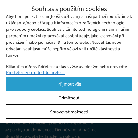
Společnosti CRKD a Gibson oznámily nové
Souhlas s použitím cookies
kytarové ovladače pro hudební hry
Abychom poskytli co nejlepší služby, my a naši partneři používáme k
Úterý 18. 03. 2025
Samuel
Výrobce herního příslušenství CRKD se spojil s legendární
ukládání a/nebo přístupu k informacím o zařízeních, technologie
jako soubory cookies. Souhlas s těmito technologiemi nám a našim
značkou Gibson a společně přinášejí nové kytarové ovladače
partnerům umožní zpracovávat osobní údaje, jako je chování při
inspirované modelem Gibson Les Paul.
procházení nebo jedinečná ID na tomto webu. Nesouhlas nebo
odvolání souhlasu může nepříznivě ovlivnit určité vlastnosti a
funkce.
Kliknutím níže vyjádřete souhlas s výše uvedeným nebo proveďte
Přečtěte si více o těchto účelech
podrobnější rozhodnutí. Vaše volby budou použity pouze na tomto
webu. Nastavení můžete kdykoli změnit, včetně odvolání souhlasu,
Přijmout vše
pomocí přepínačů v Zásadách cookies nebo kliknutím na tlačítko
Spravovat souhlas ve spodní části obrazovky.
Odmítnout
KDO JSME
Statistiky
Spravovat možnosti
Jsme web zajímající se o technologické novinky
Ukládání a/nebo přístup k informacím v zařízení, Porozumění
od mobilních telefonů, přes domácí spotřebiče
publiku prostřednictvím statistik nebo kombinací údajů z
různých zdrojů.
až po chytrou domácnost. Denně vám přinášíme
aktuality ze světa technického pokroku,