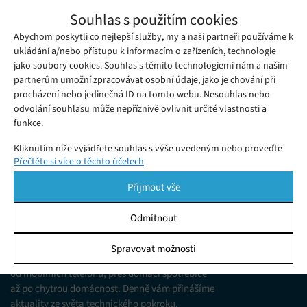
Chytré brýle Google s aplikací
Souhlas s použitím cookies
Superpower Glass pomáhají zmírňovat
Abychom poskytli co nejlepší služby, my a naši partneři používáme k
Sobota 04. 08. 2018
Redakce
dopady autismu
Chytré brýle Google Glass se nikdy nestaly velkým hitem mezi
ukládání a/nebo přístupu k informacím o zařízeních, technologie
jako soubory cookies. Souhlas s těmito technologiemi nám a našim
uživateli, mohly by se však ve spojení se správným
partnerům umožní zpracovávat osobní údaje, jako je chování při
programem, stát užitečným nástrojem pro děti trpící
procházení nebo jedinečná ID na tomto webu. Nesouhlas nebo
autismem.
odvolání souhlasu může nepříznivě ovlivnit určité vlastnosti a
funkce.
Kliknutím níže vyjádřete souhlas s výše uvedeným nebo proveďte
Přečtěte si více o těchto účelech
podrobnější rozhodnutí. Vaše volby budou použity pouze na tomto
webu. Nastavení můžete kdykoli změnit, včetně odvolání souhlasu,
Přijmout vše
pomocí přepínačů v Zásadách cookies nebo kliknutím na tlačítko
Spravovat souhlas ve spodní části obrazovky.
Odmítnout
KDO JSME
Statistiky
Spravovat možnosti
Jsme web zajímající se o technologické novinky
Ukládání a/nebo přístup k informacím v zařízení, Porozumění
od mobilních telefonů, přes domácí spotřebiče
publiku prostřednictvím statistik nebo kombinací údajů z
různých zdrojů.
až po chytrou domácnost. Denně vám přinášíme
aktuality ze světa technického pokroku,