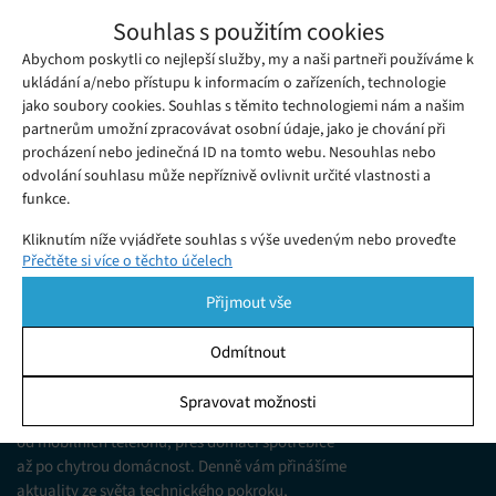
Společnost Spotify spustila Greenroom,
Souhlas s použitím cookies
službu, která otevřeně kopíruje Clubhouse
Abychom poskytli co nejlepší služby, my a naši partneři používáme k
Pátek 18. 06. 2021
Samuel
Společnost Spotify také – jako jedna z mnoha – zcela otevřeně
ukládání a/nebo přístupu k informacím o zařízeních, technologie
jako soubory cookies. Souhlas s těmito technologiemi nám a našim
okopírovala oblíbenou sociální síť Clubhouse a nyní
partnerům umožní zpracovávat osobní údaje, jako je chování při
představila její vlastní modifikaci.
procházení nebo jedinečná ID na tomto webu. Nesouhlas nebo
odvolání souhlasu může nepříznivě ovlivnit určité vlastnosti a
funkce.
Kliknutím níže vyjádřete souhlas s výše uvedeným nebo proveďte
Přečtěte si více o těchto účelech
podrobnější rozhodnutí. Vaše volby budou použity pouze na tomto
webu. Nastavení můžete kdykoli změnit, včetně odvolání souhlasu,
Přijmout vše
pomocí přepínačů v Zásadách cookies nebo kliknutím na tlačítko
Spravovat souhlas ve spodní části obrazovky.
Odmítnout
KDO JSME
Statistiky
Spravovat možnosti
Jsme web zajímající se o technologické novinky
Ukládání a/nebo přístup k informacím v zařízení, Porozumění
od mobilních telefonů, přes domácí spotřebiče
publiku prostřednictvím statistik nebo kombinací údajů z
různých zdrojů.
až po chytrou domácnost. Denně vám přinášíme
aktuality ze světa technického pokroku,