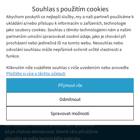
Na Microsoft Exchange cílí několik skupin
Souhlas s použitím cookies
hackerů zároveň
Abychom poskytli co nejlepší služby, my a naši partneři používáme k
Pondělí 15. 03. 2021
Redakce
O tom, že e-mailová služba Microsoft Exchange není právě
ukládání a/nebo přístupu k informacím o zařízeních, technologie
jako soubory cookies. Souhlas s těmito technologiemi nám a našim
nejbezpečnější, se spekuluje v poslední době poměrně často.
partnerům umožní zpracovávat osobní údaje, jako je chování při
procházení nebo jedinečná ID na tomto webu. Nesouhlas nebo
odvolání souhlasu může nepříznivě ovlivnit určité vlastnosti a
funkce.
Kliknutím níže vyjádřete souhlas s výše uvedeným nebo proveďte
Přečtěte si více o těchto účelech
podrobnější rozhodnutí. Vaše volby budou použity pouze na tomto
webu. Nastavení můžete kdykoli změnit, včetně odvolání souhlasu,
Přijmout vše
pomocí přepínačů v Zásadách cookies nebo kliknutím na tlačítko
Spravovat souhlas ve spodní části obrazovky.
Odmítnout
KDO JSME
Statistiky
Spravovat možnosti
Jsme web zajímající se o technologické novinky
Ukládání a/nebo přístup k informacím v zařízení, Porozumění
od mobilních telefonů, přes domácí spotřebiče
publiku prostřednictvím statistik nebo kombinací údajů z
různých zdrojů.
až po chytrou domácnost. Denně vám přinášíme
aktuality ze světa technického pokroku,