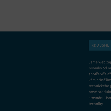
vání a kombinování údajů z jiných zdrojů údajů, Propojení různých
í, Identifikace zařízení na základě automaticky přenášených informací.
ní bezpečnosti, předcházení a zjišťování podvodů a odstraňování chyb,
vání a zobrazování reklamy a obsahu, Ukládání a sdělování voleb
Vžd
 osobních údajů.
KDO JSME
Jsme web zají
novinky od m
spotřebiče a
vám přinášíme
technického 
nové produkt
srovnání. Js
techniky.