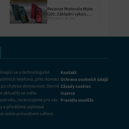
Recenze Motorola Moto
G05: Základní výkon,
Čtvrtek 07. 08. 2025
skvělá výdrž
y aktivní
mající se o technologické
Kontakt
obilních telefonů, přes domácí
Ochrana osobních údajů
ž po chytrou domácnost. Denně
Zásady cookies
 aktuality ze světa
Inzerce
pokroku, recenzujeme pro vás
Pravidla soutěže
y a přinášíme zajímavá
me vaším průvodcem světem