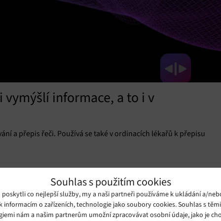
 vymýšlí informace, a to i v
í a přepis řeči. Používá se také v ordinacích lékařů k přepisu
Souhlas s použitím cookies
oskytli co nejlepší služby, my a naši partneři používáme k ukládání a/neb
k informacím o zařízeních, technologie jako soubory cookies. Souhlas s těm
giemi nám a našim partnerům umožní zpracovávat osobní údaje, jako je cho