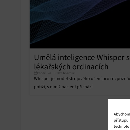
Umělá inteligence Whisper si
lékařských ordinacích
Pondělí 28. 10. 2024
Samuel
Whisper je model strojového učení pro rozpoznáván
potíží, s nimiž pacient přichází.
Abychom p
přístupu 
technolo