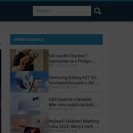
Hledat
VÝBĚR REDAKCE
Váš osobní barber?
Seznamte se s Philips
Čtvrtek 06. 08. 2026
i9000 Prestige Ultra
Samsung Galaxy A27 5G:
Dostupný kousek s obřím
Středa 05. 08. 2026
displejem
Obří baterie v tenkém
těle: vivo uvádí na český
Úterý 04. 08. 2026
trh V70 Lite 5G
Nejlepší skládací telefony
roku 2026: Který z nich si
Čtvrtek 30. 07. 2026
zaslouží místo ve vaší