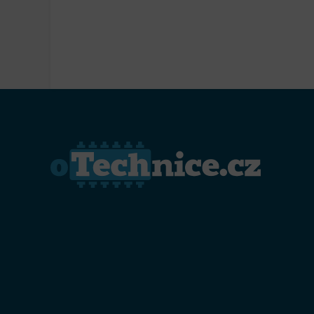
Přiřazo
zařízen
Zajiště
Poskyto
ochrany