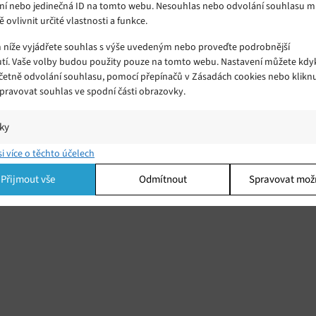
ní nebo jedinečná ID na tomto webu. Nesouhlas nebo odvolání souhlasu 
ě ovlivnit určité vlastnosti a funkce.
m níže vyjádřete souhlas s výše uvedeným nebo proveďte podrobnější
tí. Vaše volby budou použity pouze na tomto webu. Nastavení můžete kdyk
včetně odvolání souhlasu, pomocí přepínačů v Zásadách cookies nebo klikn
Spravovat souhlas ve spodní části obrazovky.
iky
í a/nebo přístup k informacím v zařízení, Porozumění publiku prostřednict
si více o těchto účelech
ik nebo kombinací údajů z různých zdrojů.
Přijmout vše
Odmítnout
Spravovat mož
ing
í a/nebo přístup k informacím v zařízení, Použití omezených údajů k výběr
 Vytváření profilů pro personalizovanou reklamu, Používání profilů k výběr
lizované reklamy, Vytváření profilů pro personalizovaný obsah, Používání
 pro výběr personalizovaného obsahu, Použití omezených údajů k výběru
.
Vžd