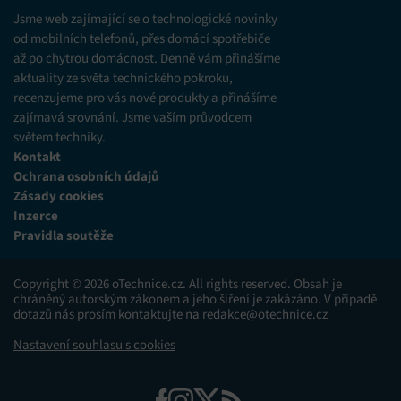
různých zdrojů.
Jsme web zajímající se o technologické novinky
od mobilních telefonů, přes domácí spotřebiče
až po chytrou domácnost. Denně vám přinášíme
Marketing
aktuality ze světa technického pokroku,
Ukládání a/nebo přístup k informacím v zařízení, Použití
recenzujeme pro vás nové produkty a přinášíme
omezených údajů k výběru reklam, Vytváření profilů pro
zajímavá srovnání. Jsme vaším průvodcem
personalizovanou reklamu, Používání profilů k výběru
personalizované reklamy, Vytváření profilů pro
světem techniky.
personalizovaný obsah, Používání profilů pro výběr
Kontakt
personalizovaného obsahu, Použití omezených údajů k výběru
Ochrana osobních údajů
obsahu.
Zásady cookies
Inzerce
Funkce
Vždy aktivní
Pravidla soutěže
Přiřazování a kombinování údajů z jiných zdrojů
údajů, Propojení různých zařízení, Identifikace
Copyright © 2026 oTechnice.cz. All rights reserved. Obsah je
zařízení na základě automaticky přenášených
chráněný autorským zákonem a jeho šíření je zakázáno. V případě
informací.
dotazů nás prosím kontaktujte na
redakce@otechnice.cz
Nastavení souhlasu s cookies
Zajištění bezpečnosti, předcházení a zjišťování
podvodů a odstraňování chyb, Poskytování a
Vždy aktivní
zobrazování reklamy a obsahu, Ukládání a sdělování
voleb ochrany osobních údajů.