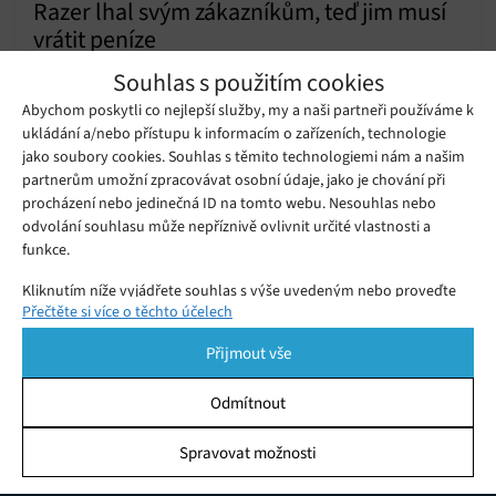
Razer lhal svým zákazníkům, teď jim musí
vrátit peníze
Úterý 30. 04. 2024
Samuel
Souhlas s použitím cookies
Společnost Razer musí Federální obchodní komisi (FTC)
Abychom poskytli co nejlepší služby, my a naši partneři používáme k
zaplatit téměř 1,1 milionu dolarů za to, že své nechvalně
ukládání a/nebo přístupu k informacím o zařízeních, technologie
proslulé masky Zephyr inzerovala jako masky s certifikací N95,
jako soubory cookies. Souhlas s těmito technologiemi nám a našim
ačkoli ji vůbec neměly.
partnerům umožní zpracovávat osobní údaje, jako je chování při
Společnost Razer to myslela vážně –
procházení nebo jedinečná ID na tomto webu. Nesouhlas nebo
futuristickou ochranou masku Project
Středa 16. 06. 2021
Samuel
Hazel uvede na trh již v tomto roce
odvolání souhlasu může nepříznivě ovlivnit určité vlastnosti a
funkce.
Kliknutím níže vyjádřete souhlas s výše uvedeným nebo proveďte
Přečtěte si více o těchto účelech
podrobnější rozhodnutí. Vaše volby budou použity pouze na tomto
webu. Nastavení můžete kdykoli změnit, včetně odvolání souhlasu,
Přijmout vše
pomocí přepínačů v Zásadách cookies nebo kliknutím na tlačítko
Spravovat souhlas ve spodní části obrazovky.
Odmítnout
Statistiky
Spravovat možnosti
KDO JSME
Ukládání a/nebo přístup k informacím v zařízení, Porozumění
publiku prostřednictvím statistik nebo kombinací údajů z