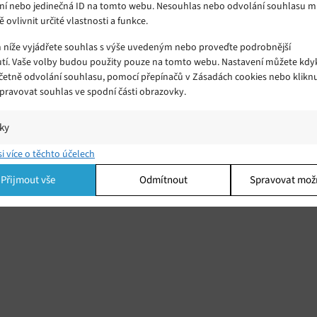
ní nebo jedinečná ID na tomto webu. Nesouhlas nebo odvolání souhlasu 
ě ovlivnit určité vlastnosti a funkce.
m níže vyjádřete souhlas s výše uvedeným nebo proveďte podrobnější
tí. Vaše volby budou použity pouze na tomto webu. Nastavení můžete kdyk
včetně odvolání souhlasu, pomocí přepínačů v Zásadách cookies nebo klikn
Spravovat souhlas ve spodní části obrazovky.
iky
í a/nebo přístup k informacím v zařízení, Porozumění publiku prostřednict
si více o těchto účelech
ik nebo kombinací údajů z různých zdrojů.
Přijmout vše
Odmítnout
Spravovat mož
ing
í a/nebo přístup k informacím v zařízení, Použití omezených údajů k výběr
 Vytváření profilů pro personalizovanou reklamu, Používání profilů k výběr
lizované reklamy, Vytváření profilů pro personalizovaný obsah, Používání
 pro výběr personalizovaného obsahu, Použití omezených údajů k výběru
.
Vžd