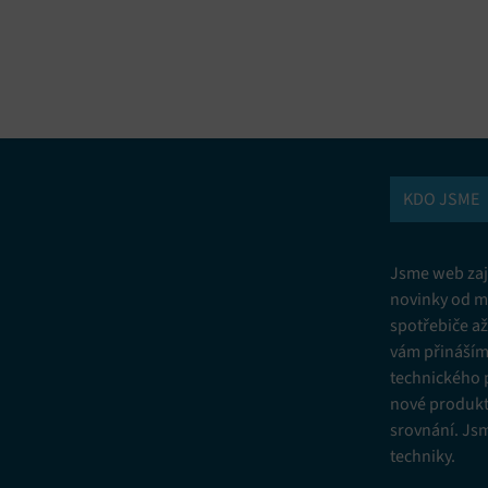
vání a kombinování údajů z jiných zdrojů údajů, Propojení různých
í, Identifikace zařízení na základě automaticky přenášených informací.
ní bezpečnosti, předcházení a zjišťování podvodů a odstraňování chyb,
vání a zobrazování reklamy a obsahu, Ukládání a sdělování voleb
Vžd
 osobních údajů.
KDO JSME
Jsme web zají
novinky od m
spotřebiče a
vám přinášíme
technického 
nové produkt
srovnání. Js
techniky.