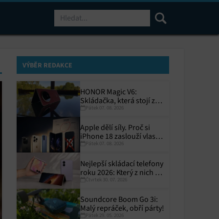
Hledat
VÝBĚR REDAKCE
HONOR Magic V6:
Skládačka, která stojí za
Pátek 07. 08. 2026
to
Apple dělí síly. Proč si
iPhone 18 zaslouží vlastní
Pátek 07. 08. 2026
termín?
Nejlepší skládací telefony
roku 2026: Který z nich si
Čtvrtek 30. 07. 2026
zaslouží místo ve vaší
kapse?
Soundcore Boom Go 3i:
Malý repráček, obří párty!
Pátek 29. 05. 2026