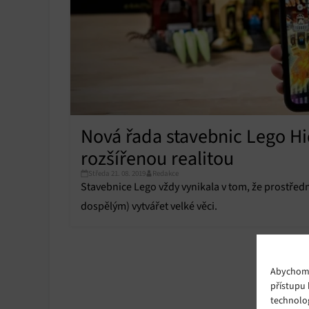
Nová řada stavebnic Lego Hi
rozšířenou realitou
Středa 21. 08. 2019
Redakce
Stavebnice Lego vždy vynikala v tom, že prostřed
dospělým) vytvářet velké věci.
Abychom p
přístupu 
technolo