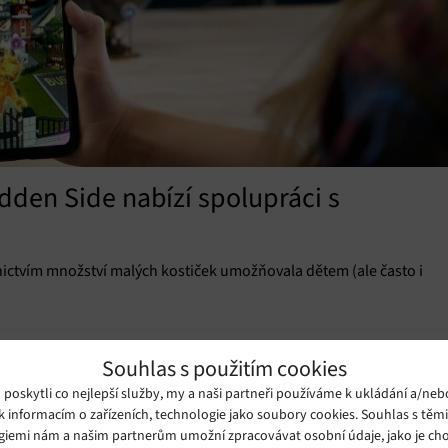
dden Side nabízí spolupráci s
nictvím množství malých kostiček umožňovala dětem (ale často i
Souhlas s použitím cookies
oskytli co nejlepší služby, my a naši partneři používáme k ukládání a/neb
k informacím o zařízeních, technologie jako soubory cookies. Souhlas s těm
giemi nám a našim partnerům umožní zpracovávat osobní údaje, jako je cho