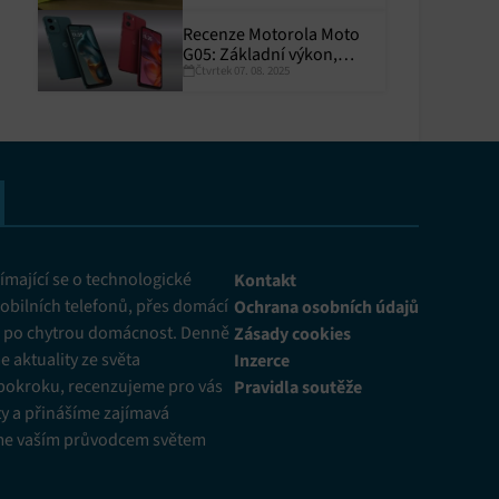
Recenze Motorola Moto
G05: Základní výkon,
Čtvrtek 07. 08. 2025
skvělá výdrž
y aktivní
mající se o technologické
Kontakt
obilních telefonů, přes domácí
Ochrana osobních údajů
ž po chytrou domácnost. Denně
Zásady cookies
 aktuality ze světa
Inzerce
pokroku, recenzujeme pro vás
Pravidla soutěže
y a přinášíme zajímavá
me vaším průvodcem světem