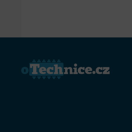
Přiřazo
zařízen
Zajiště
Poskyto
ochrany