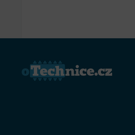
Přiřazo
zařízen
Zajiště
Poskyto
ochrany