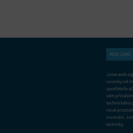
vání a kombinování údajů z jiných zdrojů údajů, Propojení různých
í, Identifikace zařízení na základě automaticky přenášených informací.
ní bezpečnosti, předcházení a zjišťování podvodů a odstraňování chyb,
vání a zobrazování reklamy a obsahu, Ukládání a sdělování voleb
Vžd
 osobních údajů.
KDO JSME
Jsme web zají
novinky od m
spotřebiče a
vám přinášíme
technického 
nové produkt
srovnání. Js
techniky.