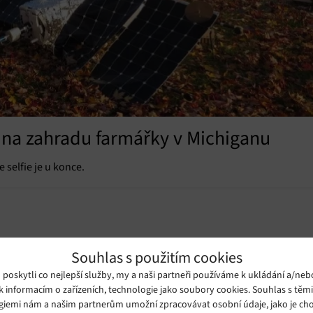
a na zahradu farmářky v Michiganu
selfie je u konce.
Souhlas s použitím cookies
oskytli co nejlepší služby, my a naši partneři používáme k ukládání a/neb
k informacím o zařízeních, technologie jako soubory cookies. Souhlas s těm
giemi nám a našim partnerům umožní zpracovávat osobní údaje, jako je cho