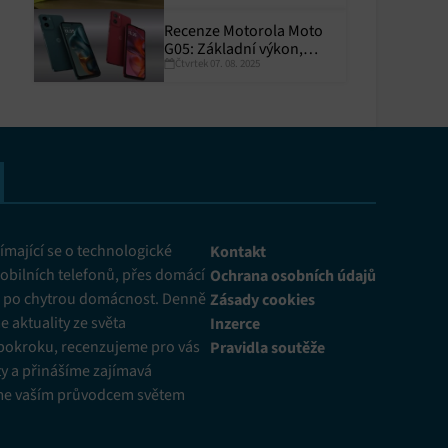
Recenze Motorola Moto
G05: Základní výkon,
Čtvrtek 07. 08. 2025
skvělá výdrž
y aktivní
mající se o technologické
Kontakt
obilních telefonů, přes domácí
Ochrana osobních údajů
ž po chytrou domácnost. Denně
Zásady cookies
 aktuality ze světa
Inzerce
pokroku, recenzujeme pro vás
Pravidla soutěže
y a přinášíme zajímavá
me vaším průvodcem světem