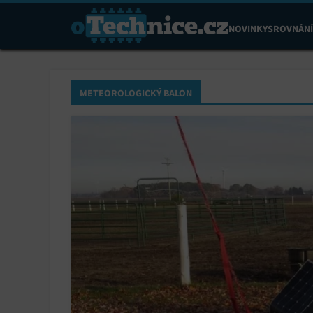
NOVINKY
SROVNÁNÍ
METEOROLOGICKÝ BALON