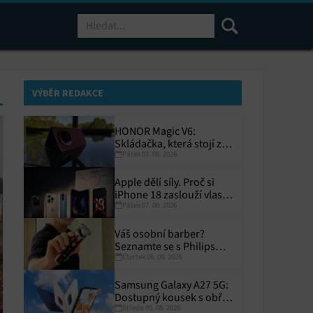
Hledat
VÝBĚR REDAKCE
HONOR Magic V6:
Skládačka, která stojí za
Pátek 07. 08. 2026
to
Apple dělí síly. Proč si
iPhone 18 zaslouží vlastní
Pátek 07. 08. 2026
termín?
Váš osobní barber?
Seznamte se s Philips
Čtvrtek 06. 08. 2026
i9000 Prestige Ultra
Samsung Galaxy A27 5G:
Dostupný kousek s obřím
Středa 05. 08. 2026
displejem