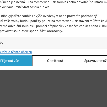
ní nebo jedinečná ID na tomto webu. Nesouhlas nebo odvolání souhlasu 
ě ovlivnit určité vlastnosti a funkce.
m níže vyjádřete souhlas s výše uvedeným nebo proveďte podrobnější
tí. Vaše volby budou použity pouze na tomto webu. Nastavení můžete kdyk
včetně odvolání souhlasu, pomocí přepínačů v Zásadách cookies nebo klikn
Spravovat souhlas ve spodní části obrazovky.
iky
í a/nebo přístup k informacím v zařízení, Porozumění publiku prostřednict
si více o těchto účelech
ik nebo kombinací údajů z různých zdrojů.
Přijmout vše
Odmítnout
Spravovat mož
ing
í a/nebo přístup k informacím v zařízení, Použití omezených údajů k výběr
 Vytváření profilů pro personalizovanou reklamu, Používání profilů k výběr
lizované reklamy, Vytváření profilů pro personalizovaný obsah, Používání
 pro výběr personalizovaného obsahu, Použití omezených údajů k výběru
.
Vžd