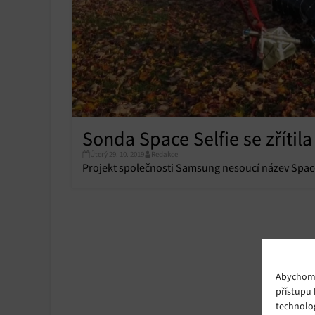
Sonda Space Selfie se zřítil
Úterý 29. 10. 2019
Redakce
Projekt společnosti Samsung nesoucí název Space 
Abychom p
přístupu 
technolo