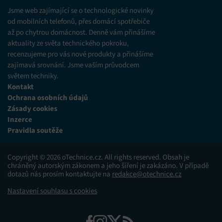
různých zdrojů.
Jsme web zajímající se o technologické novinky
od mobilních telefonů, přes domácí spotřebiče
až po chytrou domácnost. Denně vám přinášíme
Marketing
aktuality ze světa technického pokroku,
Ukládání a/nebo přístup k informacím v zařízení, Použití
recenzujeme pro vás nové produkty a přinášíme
omezených údajů k výběru reklam, Vytváření profilů pro
zajímavá srovnání. Jsme vaším průvodcem
personalizovanou reklamu, Používání profilů k výběru
personalizované reklamy, Vytváření profilů pro
světem techniky.
personalizovaný obsah, Používání profilů pro výběr
Kontakt
personalizovaného obsahu, Použití omezených údajů k výběru
Ochrana osobních údajů
obsahu.
Zásady cookies
Inzerce
Funkce
Vždy aktivní
Pravidla soutěže
Přiřazování a kombinování údajů z jiných zdrojů
údajů, Propojení různých zařízení, Identifikace
Copyright © 2026 oTechnice.cz. All rights reserved. Obsah je
zařízení na základě automaticky přenášených
chráněný autorským zákonem a jeho šíření je zakázáno. V případě
informací.
dotazů nás prosím kontaktujte na
redakce@otechnice.cz
Nastavení souhlasu s cookies
Zajištění bezpečnosti, předcházení a zjišťování
podvodů a odstraňování chyb, Poskytování a
Vždy aktivní
zobrazování reklamy a obsahu, Ukládání a sdělování
voleb ochrany osobních údajů.