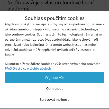
Netflix uvažuje o vlastní cloudové herní
platformě
Středa 19. 10. 2022
Samuel
Souhlas s použitím cookies
Mike Verdu, americký manažer, producent a autor
Abychom poskytli co nejlepší služby, my a naši partneři používáme k
počítačových her ve společnosti Netflix, na úterní konferenci
ukládání a/nebo přístupu k informacím o zařízeních, technologie
TechCrunch Disrupt prozradil zajímavou zprávu – Netflix vážně
jako soubory cookies. Souhlas s těmito technologiemi nám a našim
uvažuje o vytvoření vlastní cloudové herní platformy.
partnerům umožní zpracovávat osobní údaje, jako je chování při
Netflix plánuje streamování her,
procházení nebo jedinečná ID na tomto webu. Nesouhlas nebo
služba se objeví již v příštím roce
Pátek 16. 07. 2021
Samuel
odvolání souhlasu může nepříznivě ovlivnit určité vlastnosti a
funkce.
Kliknutím níže vyjádřete souhlas s výše uvedeným nebo proveďte
Přečtěte si více o těchto účelech
podrobnější rozhodnutí. Vaše volby budou použity pouze na tomto
webu. Nastavení můžete kdykoli změnit, včetně odvolání souhlasu,
Přijmout vše
pomocí přepínačů v Zásadách cookies nebo kliknutím na tlačítko
Spravovat souhlas ve spodní části obrazovky.
Odmítnout
Statistiky
Spravovat možnosti
KDO JSME
Ukládání a/nebo přístup k informacím v zařízení, Porozumění
publiku prostřednictvím statistik nebo kombinací údajů z