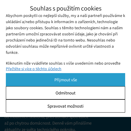
Nikon oznámil vývoj bezzrcadlovkového
Souhlas s použitím cookies
systému s full-frame čipem
Abychom poskytli co nejlepší služby, my a naši partneři používáme k
Středa 25. 07. 2018
Redakce
Digitální fotoaparáty s takzvaným full-frame čipem, který
ukládání a/nebo přístupu k informacím o zařízeních, technologie
jako soubory cookies. Souhlas s těmito technologiemi nám a našim
kopíruje velikost klasického kinofilmového políčka, patří mezi
partnerům umožní zpracovávat osobní údaje, jako je chování při
elitu a jsou snem, jehož by většina fotografů chtěla dosáhnout.
procházení nebo jedinečná ID na tomto webu. Nesouhlas nebo
odvolání souhlasu může nepříznivě ovlivnit určité vlastnosti a
funkce.
Kliknutím níže vyjádřete souhlas s výše uvedeným nebo proveďte
Přečtěte si více o těchto účelech
podrobnější rozhodnutí. Vaše volby budou použity pouze na tomto
webu. Nastavení můžete kdykoli změnit, včetně odvolání souhlasu,
Přijmout vše
pomocí přepínačů v Zásadách cookies nebo kliknutím na tlačítko
Spravovat souhlas ve spodní části obrazovky.
Odmítnout
KDO JSME
Statistiky
Spravovat možnosti
Jsme web zajímající se o technologické novinky
Ukládání a/nebo přístup k informacím v zařízení, Porozumění
od mobilních telefonů, přes domácí spotřebiče
publiku prostřednictvím statistik nebo kombinací údajů z
různých zdrojů.
až po chytrou domácnost. Denně vám přinášíme
aktuality ze světa technického pokroku,