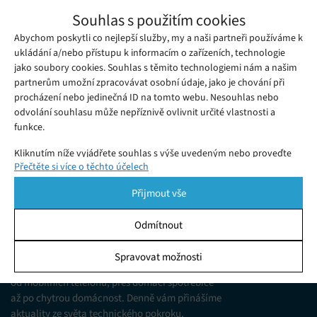
Hra Pokémon Sleep bude k dispozici
Souhlas s použitím cookies
koncem měsíce, na co se můžete těšit?
Abychom poskytli co nejlepší služby, my a naši partneři používáme k
Pátek 07. 07. 2023
Gabriela
Od oznámení hry Pokémon Sleep, které následovalo po
ukládání a/nebo přístupu k informacím o zařízeních, technologie
jako soubory cookies. Souhlas s těmito technologiemi nám a našim
úspěchu hry Pokémon Go, uplynuly neuvěřitelné čtyři roky.
partnerům umožní zpracovávat osobní údaje, jako je chování při
procházení nebo jedinečná ID na tomto webu. Nesouhlas nebo
odvolání souhlasu může nepříznivě ovlivnit určité vlastnosti a
funkce.
Kliknutím níže vyjádřete souhlas s výše uvedeným nebo proveďte
Přečtěte si více o těchto účelech
podrobnější rozhodnutí. Vaše volby budou použity pouze na tomto
webu. Nastavení můžete kdykoli změnit, včetně odvolání souhlasu,
Přijmout vše
pomocí přepínačů v Zásadách cookies nebo kliknutím na tlačítko
Spravovat souhlas ve spodní části obrazovky.
Odmítnout
KDO JSME
Statistiky
Spravovat možnosti
Jsme web zajímající se o technologické novinky
Ukládání a/nebo přístup k informacím v zařízení, Porozumění
od mobilních telefonů, přes domácí spotřebiče
publiku prostřednictvím statistik nebo kombinací údajů z
různých zdrojů.
až po chytrou domácnost. Denně vám přinášíme
aktuality ze světa technického pokroku,