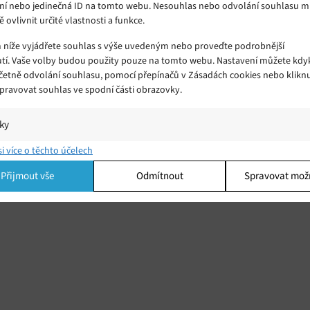
ní nebo jedinečná ID na tomto webu. Nesouhlas nebo odvolání souhlasu 
ě ovlivnit určité vlastnosti a funkce.
m níže vyjádřete souhlas s výše uvedeným nebo proveďte podrobnější
tí. Vaše volby budou použity pouze na tomto webu. Nastavení můžete kdyk
včetně odvolání souhlasu, pomocí přepínačů v Zásadách cookies nebo klikn
Spravovat souhlas ve spodní části obrazovky.
iky
ili
í a/nebo přístup k informacím v zařízení, Porozumění publiku prostřednict
si více o těchto účelech
ik nebo kombinací údajů z různých zdrojů.
ů...
Přijmout vše
Odmítnout
Spravovat mož
ing
í a/nebo přístup k informacím v zařízení, Použití omezených údajů k výběr
 Vytváření profilů pro personalizovanou reklamu, Používání profilů k výběr
lizované reklamy, Vytváření profilů pro personalizovaný obsah, Používání
 pro výběr personalizovaného obsahu, Použití omezených údajů k výběru
.
Vžd