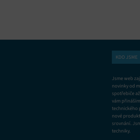
vání a kombinování údajů z jiných zdrojů údajů, Propojení různých
í, Identifikace zařízení na základě automaticky přenášených informací.
ní bezpečnosti, předcházení a zjišťování podvodů a odstraňování chyb,
vání a zobrazování reklamy a obsahu, Ukládání a sdělování voleb
Vžd
 osobních údajů.
KDO JSME
Jsme web zají
novinky od m
spotřebiče a
vám přinášíme
technického 
nové produkt
srovnání. Js
techniky.