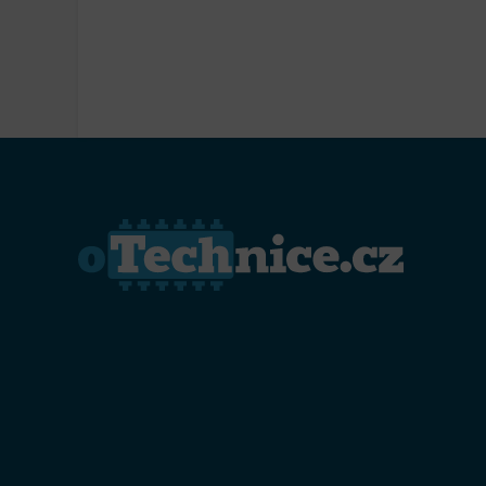
Přiřazo
zařízen
Zajiště
Poskyto
ochrany