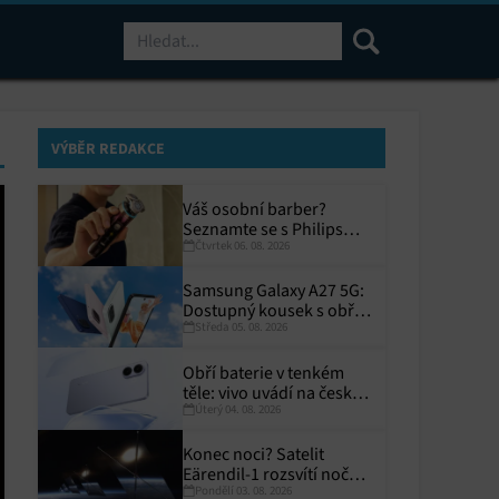
Hledat
VÝBĚR REDAKCE
Váš osobní barber?
Seznamte se s Philips
Čtvrtek 06. 08. 2026
i9000 Prestige Ultra
Samsung Galaxy A27 5G:
Dostupný kousek s obřím
Středa 05. 08. 2026
displejem
Obří baterie v tenkém
těle: vivo uvádí na český
Úterý 04. 08. 2026
trh V70 Lite 5G
Konec noci? Satelit
Eärendil-1 rozsvítí noční
Pondělí 03. 08. 2026
Zemi