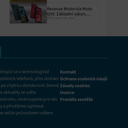
Recenze Motorola Moto
G05: Základní výkon,
Čtvrtek 07. 08. 2025
skvělá výdrž
y aktivní
mající se o technologické
Kontakt
obilních telefonů, přes domácí
Ochrana osobních údajů
ž po chytrou domácnost. Denně
Zásady cookies
 aktuality ze světa
Inzerce
pokroku, recenzujeme pro vás
Pravidla soutěže
y a přinášíme zajímavá
me vaším průvodcem světem