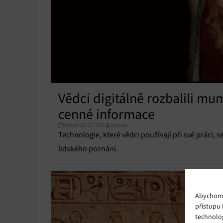
Vědci digitálně rozbalili mu
cenné informace
Středa 29. 12. 2021
Samuel
Technologie, které vědci používají při své práci,
lidského poznání.
Abychom p
přístupu 
technolo