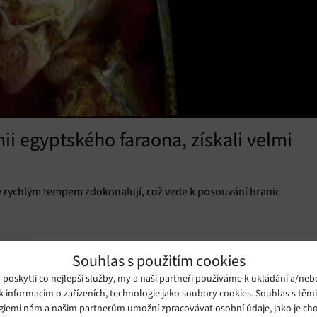
mii egyptského faraona, získali velmi
 se rychlým tempem zdokonalují, což vede k posouvání hranic
Souhlas s použitím cookies
oskytli co nejlepší služby, my a naši partneři používáme k ukládání a/neb
k informacím o zařízeních, technologie jako soubory cookies. Souhlas s těm
giemi nám a našim partnerům umožní zpracovávat osobní údaje, jako je cho