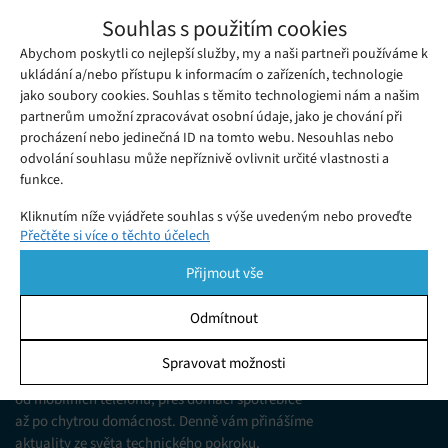
Tři minuty pro zdraví: Elonga nahlédne
Souhlas s použitím cookies
pod pokličku těla
Abychom poskytli co nejlepší služby, my a naši partneři používáme k
Pátek 08. 05. 2026
Ivana
Stop vyhoření a nemocem! Elonga čte signály vašeho srdce a
ukládání a/nebo přístupu k informacím o zařízeních, technologie
jako soubory cookies. Souhlas s těmito technologiemi nám a našim
poradí, kdy makat a kdy raději vypnout. Věda z laboratoře
partnerům umožní zpracovávat osobní údaje, jako je chování při
přímo na vašem zápěstí.
procházení nebo jedinečná ID na tomto webu. Nesouhlas nebo
odvolání souhlasu může nepříznivě ovlivnit určité vlastnosti a
funkce.
Kliknutím níže vyjádřete souhlas s výše uvedeným nebo proveďte
Přečtěte si více o těchto účelech
podrobnější rozhodnutí. Vaše volby budou použity pouze na tomto
webu. Nastavení můžete kdykoli změnit, včetně odvolání souhlasu,
Přijmout vše
pomocí přepínačů v Zásadách cookies nebo kliknutím na tlačítko
Spravovat souhlas ve spodní části obrazovky.
Odmítnout
KDO JSME
Statistiky
Spravovat možnosti
Jsme web zajímající se o technologické novinky
Ukládání a/nebo přístup k informacím v zařízení, Porozumění
od mobilních telefonů, přes domácí spotřebiče
publiku prostřednictvím statistik nebo kombinací údajů z
různých zdrojů.
až po chytrou domácnost. Denně vám přinášíme
aktuality ze světa technického pokroku,