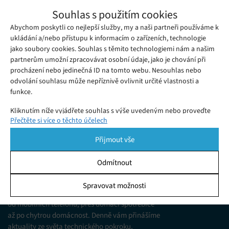
Vědci spojili laboratorně vypěstovanou
Souhlas s použitím cookies
lidskou mozkovou tkáň s elektronikou
Abychom poskytli co nejlepší služby, my a naši partneři používáme k
Středa 13. 12. 2023
Samuel
Jako titulek ze sci-fi hororu – vědcům se podařilo překlenout
ukládání a/nebo přístupu k informacím o zařízeních, technologie
jako soubory cookies. Souhlas s těmito technologiemi nám a našim
kritickou propast mezi biologickým a elektronickým světem.
partnerům umožní zpracovávat osobní údaje, jako je chování při
procházení nebo jedinečná ID na tomto webu. Nesouhlas nebo
odvolání souhlasu může nepříznivě ovlivnit určité vlastnosti a
funkce.
Kliknutím níže vyjádřete souhlas s výše uvedeným nebo proveďte
Přečtěte si více o těchto účelech
podrobnější rozhodnutí. Vaše volby budou použity pouze na tomto
webu. Nastavení můžete kdykoli změnit, včetně odvolání souhlasu,
Přijmout vše
pomocí přepínačů v Zásadách cookies nebo kliknutím na tlačítko
Spravovat souhlas ve spodní části obrazovky.
Odmítnout
KDO JSME
Statistiky
Spravovat možnosti
Jsme web zajímající se o technologické novinky
Ukládání a/nebo přístup k informacím v zařízení, Porozumění
od mobilních telefonů, přes domácí spotřebiče
publiku prostřednictvím statistik nebo kombinací údajů z
různých zdrojů.
až po chytrou domácnost. Denně vám přinášíme
aktuality ze světa technického pokroku,