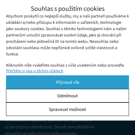
Roboti se učí lidské instinkty – opřít se o
Souhlas s použitím cookies
stěnu při hrozícím pádu
Abychom poskytli co nejlepší služby, my a naši partneři používáme k
Čtvrtek 01. 12. 2022
Samuel
Vědci z Lotrinské univerzity vyvinuli systém Damage Reflex
ukládání a/nebo přístupu k informacím o zařízeních, technologie
jako soubory cookies. Souhlas s těmito technologiemi nám a našim
(neboli D-Reflex), díky němuž se humanoidní robot TALOS opře
partnerům umožní zpracovávat osobní údaje, jako je chování při
o zeď, když ztratí balanc.
procházení nebo jedinečná ID na tomto webu. Nesouhlas nebo
odvolání souhlasu může nepříznivě ovlivnit určité vlastnosti a
funkce.
Kliknutím níže vyjádřete souhlas s výše uvedeným nebo proveďte
Přečtěte si více o těchto účelech
podrobnější rozhodnutí. Vaše volby budou použity pouze na tomto
webu. Nastavení můžete kdykoli změnit, včetně odvolání souhlasu,
Přijmout vše
pomocí přepínačů v Zásadách cookies nebo kliknutím na tlačítko
Spravovat souhlas ve spodní části obrazovky.
Odmítnout
KDO JSME
Statistiky
Spravovat možnosti
Jsme web zajímající se o technologické novinky
Ukládání a/nebo přístup k informacím v zařízení, Porozumění
od mobilních telefonů, přes domácí spotřebiče
publiku prostřednictvím statistik nebo kombinací údajů z
různých zdrojů.
až po chytrou domácnost. Denně vám přinášíme
aktuality ze světa technického pokroku,