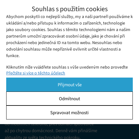
Recenze TrueLife SonicBrush Clean70 UV:
Souhlas s použitím cookies
Precizní a hygienický
Abychom poskytli co nejlepší služby, my a naši partneři používáme k
Středa 15. 04. 2026
Monika
Recenze sonického kartáčku TrueLife SonicBrush Clean70 UV.
ukládání a/nebo přístupu k informacím o zařízeních, technologie
jako soubory cookies. Souhlas s těmito technologiemi nám a našim
Extrémní výkon i výdrž baterie a UV sterilizace za skvělou cenu.
partnerům umožní zpracovávat osobní údaje, jako je chování při
procházení nebo jedinečná ID na tomto webu. Nesouhlas nebo
odvolání souhlasu může nepříznivě ovlivnit určité vlastnosti a
funkce.
Kliknutím níže vyjádřete souhlas s výše uvedeným nebo proveďte
Přečtěte si více o těchto účelech
podrobnější rozhodnutí. Vaše volby budou použity pouze na tomto
webu. Nastavení můžete kdykoli změnit, včetně odvolání souhlasu,
Přijmout vše
pomocí přepínačů v Zásadách cookies nebo kliknutím na tlačítko
Spravovat souhlas ve spodní části obrazovky.
Odmítnout
KDO JSME
Statistiky
Spravovat možnosti
Jsme web zajímající se o technologické novinky
Ukládání a/nebo přístup k informacím v zařízení, Porozumění
od mobilních telefonů, přes domácí spotřebiče
publiku prostřednictvím statistik nebo kombinací údajů z
různých zdrojů.
až po chytrou domácnost. Denně vám přinášíme
aktuality ze světa technického pokroku,