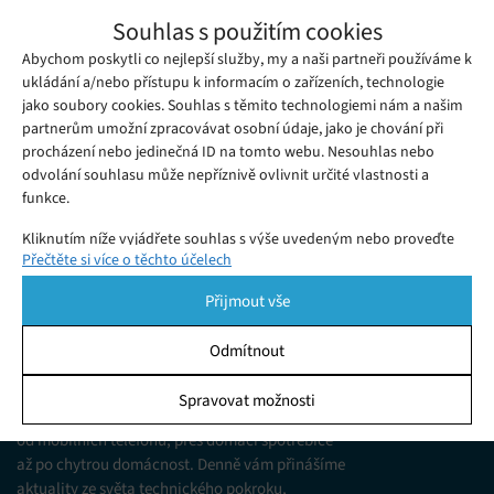
Apple by mohl v červnu uvést na trh mini
Souhlas s použitím cookies
LED verzi monitoru Studio Display
Abychom poskytli co nejlepší služby, my a naši partneři používáme k
Čtvrtek 10. 03. 2022
Samuel
V rámci akce Peek Performance představila společnost Apple
ukládání a/nebo přístupu k informacím o zařízeních, technologie
jako soubory cookies. Souhlas s těmito technologiemi nám a našim
nový externí monitor s názvem Apple Studio Display.
partnerům umožní zpracovávat osobní údaje, jako je chování při
procházení nebo jedinečná ID na tomto webu. Nesouhlas nebo
odvolání souhlasu může nepříznivě ovlivnit určité vlastnosti a
funkce.
Kliknutím níže vyjádřete souhlas s výše uvedeným nebo proveďte
Přečtěte si více o těchto účelech
podrobnější rozhodnutí. Vaše volby budou použity pouze na tomto
webu. Nastavení můžete kdykoli změnit, včetně odvolání souhlasu,
Přijmout vše
pomocí přepínačů v Zásadách cookies nebo kliknutím na tlačítko
Spravovat souhlas ve spodní části obrazovky.
Odmítnout
KDO JSME
Statistiky
Spravovat možnosti
Jsme web zajímající se o technologické novinky
Ukládání a/nebo přístup k informacím v zařízení, Porozumění
od mobilních telefonů, přes domácí spotřebiče
publiku prostřednictvím statistik nebo kombinací údajů z
různých zdrojů.
až po chytrou domácnost. Denně vám přinášíme
aktuality ze světa technického pokroku,