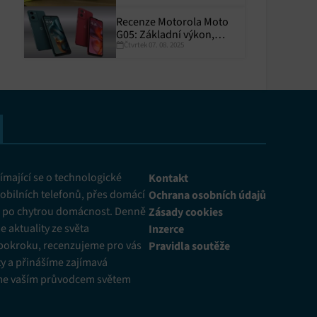
Recenze Motorola Moto
G05: Základní výkon,
Čtvrtek 07. 08. 2025
skvělá výdrž
y aktivní
mající se o technologické
Kontakt
obilních telefonů, přes domácí
Ochrana osobních údajů
ž po chytrou domácnost. Denně
Zásady cookies
 aktuality ze světa
Inzerce
pokroku, recenzujeme pro vás
Pravidla soutěže
y a přinášíme zajímavá
me vaším průvodcem světem