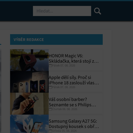
Hledat
VÝBĚR REDAKCE
HONOR Magic V6:
Skládačka, která stojí za
Pátek 07. 08. 2026
to
Apple dělí síly. Proč si
iPhone 18 zaslouží vlastní
Pátek 07. 08. 2026
termín?
Váš osobní barber?
Seznamte se s Philips
Čtvrtek 06. 08. 2026
i9000 Prestige Ultra
Samsung Galaxy A27 5G:
Dostupný kousek s obřím
Středa 05. 08. 2026
displejem