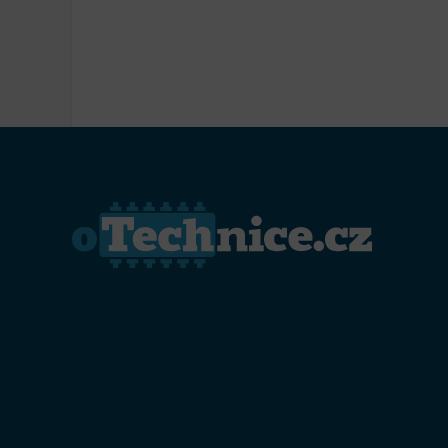
Přiřazo
zařízen
Zajiště
Poskyto
ochrany