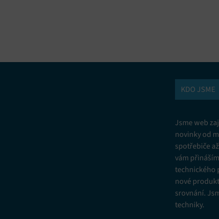
vání a kombinování údajů z jiných zdrojů údajů, Propojení různých
í, Identifikace zařízení na základě automaticky přenášených informací.
ní bezpečnosti, předcházení a zjišťování podvodů a odstraňování chyb,
vání a zobrazování reklamy a obsahu, Ukládání a sdělování voleb
Vžd
 osobních údajů.
KDO JSME
Jsme web zají
novinky od m
spotřebiče a
vám přinášíme
technického 
nové produkt
srovnání. Js
techniky.