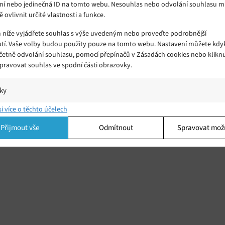
ní nebo jedinečná ID na tomto webu. Nesouhlas nebo odvolání souhlasu 
ě ovlivnit určité vlastnosti a funkce.
m níže vyjádřete souhlas s výše uvedeným nebo proveďte podrobnější
tí. Vaše volby budou použity pouze na tomto webu. Nastavení můžete kdyk
včetně odvolání souhlasu, pomocí přepínačů v Zásadách cookies nebo klikn
Spravovat souhlas ve spodní části obrazovky.
iky
í a/nebo přístup k informacím v zařízení, Porozumění publiku prostřednict
si více o těchto účelech
ik nebo kombinací údajů z různých zdrojů.
Přijmout vše
Odmítnout
Spravovat mož
ing
í a/nebo přístup k informacím v zařízení, Použití omezených údajů k výběr
 Vytváření profilů pro personalizovanou reklamu, Používání profilů k výběr
lizované reklamy, Vytváření profilů pro personalizovaný obsah, Používání
 pro výběr personalizovaného obsahu, Použití omezených údajů k výběru
.
Vžd