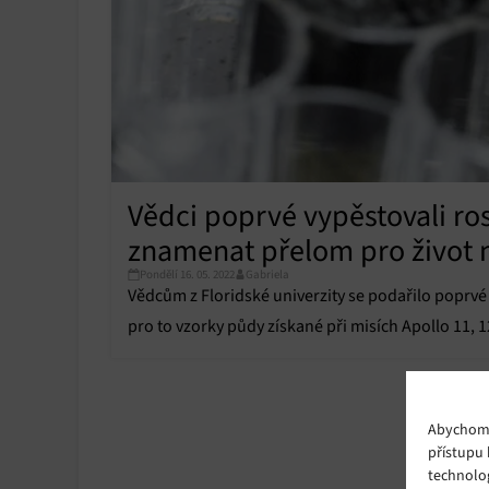
Vědci poprvé vypěstovali ro
znamenat přelom pro život 
Pondělí 16. 05. 2022
Gabriela
Vědcům z Floridské univerzity se podařilo poprvé n
pro to vzorky půdy získané při misích Apollo 11, 1
Abychom p
přístupu 
technolo