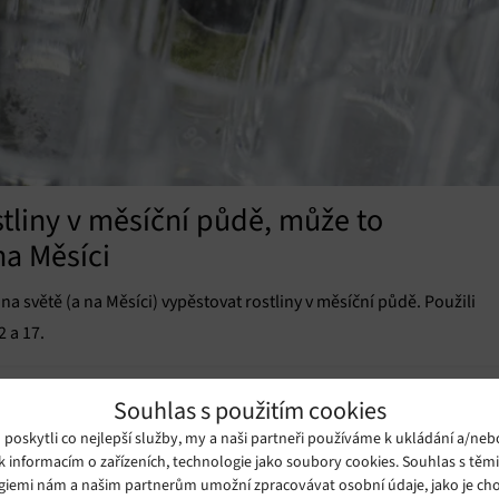
stliny v měsíční půdě, může to
na Měsíci
a světě (a na Měsíci) vypěstovat rostliny v měsíční půdě. Použili
2 a 17.
Souhlas s použitím cookies
oskytli co nejlepší služby, my a naši partneři používáme k ukládání a/neb
k informacím o zařízeních, technologie jako soubory cookies. Souhlas s těm
giemi nám a našim partnerům umožní zpracovávat osobní údaje, jako je cho