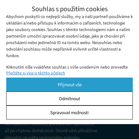
Recenze: Kodak Pixpro AZ527 – ultrazoom
Souhlas s použitím cookies
pro nenáročné
Abychom poskytli co nejlepší služby, my a naši partneři používáme k
Středa 02. 10. 2019
Redakce
Dnešnímu světu digitálních fotoaparátů vládnou
ukládání a/nebo přístupu k informacím o zařízeních, technologie
jako soubory cookies. Souhlas s těmito technologiemi nám a našim
bezzrcadlovkové systémy.
partnerům umožní zpracovávat osobní údaje, jako je chování při
procházení nebo jedinečná ID na tomto webu. Nesouhlas nebo
odvolání souhlasu může nepříznivě ovlivnit určité vlastnosti a
funkce.
Kliknutím níže vyjádřete souhlas s výše uvedeným nebo proveďte
Přečtěte si více o těchto účelech
podrobnější rozhodnutí. Vaše volby budou použity pouze na tomto
webu. Nastavení můžete kdykoli změnit, včetně odvolání souhlasu,
Přijmout vše
pomocí přepínačů v Zásadách cookies nebo kliknutím na tlačítko
Spravovat souhlas ve spodní části obrazovky.
Odmítnout
KDO JSME
Statistiky
Spravovat možnosti
Jsme web zajímající se o technologické novinky
Ukládání a/nebo přístup k informacím v zařízení, Porozumění
od mobilních telefonů, přes domácí spotřebiče
publiku prostřednictvím statistik nebo kombinací údajů z
různých zdrojů.
až po chytrou domácnost. Denně vám přinášíme
aktuality ze světa technického pokroku,